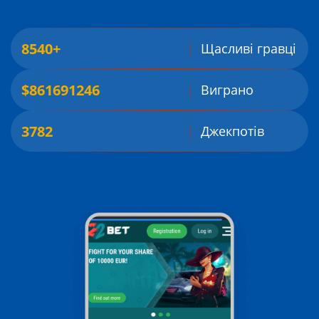
8540+
Щасливі гравці
$861691246
Виграно
3782
Джекпотів