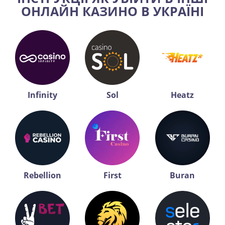
ОНЛАЙН КАЗИНО В УКРАЇНІ
Infinity
Sol
Heatz
Rebellion
First
Buran