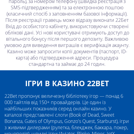
пароль), за номером телефону (швидка реєстрація з
SMS-підтвердженням) та за електронною поштою
(класичний спосіб з заповненням базової інформації).
Після реєстрації гравець може відразу виконати 22Бет
Вхід до особистого кабінету, використовуючи створені
облікові дані. Усі нові користувачі отримують доступ до
вітального бонусу після першого депозиту. Важливою
умовою для виведення виграшів є верифікація акаунту.
Казино може запросити копії документів (паспорт, ID-
карта) або підтвердження адреси. Процедура
стандартна та займає до 24 годин.
ІГРИ В КАЗИНО 22BET
22Bet пропонує величезну бібліотеку ігор — понад 6
000 тайтлів від 150+ провайдерів. Це один із
найбільших показників серед онлайн казино. У
каталозі представлені слоти (Book of Dead, Sweet
Bonanza, Gates of Olympus, Gonzo's Quest, Starburst), ігри
з живими дилерами (рулетка, блекджек, баккара, покер,
монополія), швидкі ігри (Aviator, Plinko, Mines, JetX,