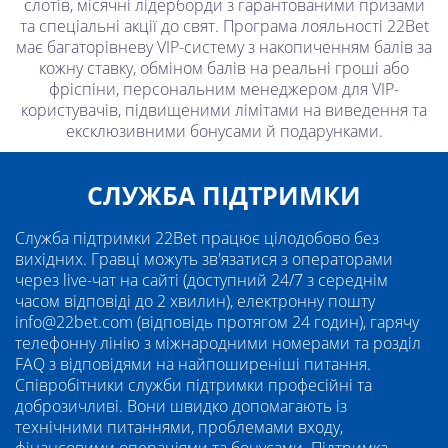
слотів, місячні лідерборди з гарантованими призами
та спеціальні акції до свят. Програма лояльності 22Bet
має багаторівневу VIP-систему з накопиченням балів за
кожну ставку, обміном балів на реальні гроші або
фріспіни, персональним менеджером для VIP-
користувачів, підвищеними лімітами на виведення та
ексклюзивними бонусами й подарунками.
СЛУЖБА ПІДТРИМКИ
Служба підтримки 22Bet працює цілодобово без
вихідних. Гравці можуть зв'язатися з операторами
через live-чат на сайті (доступний 24/7 з середнім
часом відповіді до 2 хвилин), електронну пошту
info@22bet.com (відповідь протягом 24 годин), гарячу
телефонну лінію з міжнародними номерами та розділ
FAQ з відповідями на найпоширеніші питання.
Співробітники служби підтримки професійні та
доброзичливі. Вони швидко допомагають із
технічними питаннями, проблемами входу,