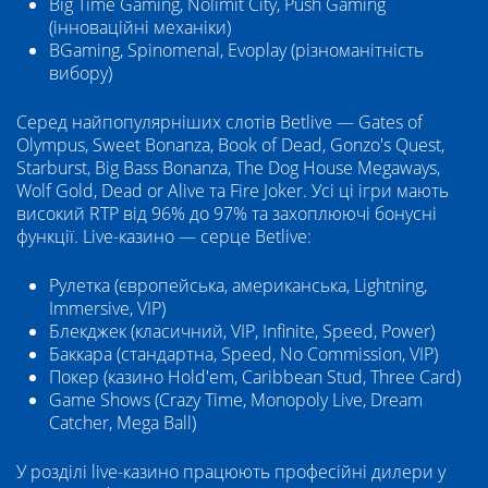
Big Time Gaming, Nolimit City, Push Gaming
(інноваційні механіки)
BGaming, Spinomenal, Evoplay (різноманітність
вибору)
Серед найпопулярніших слотів Betlive — Gates of
Olympus, Sweet Bonanza, Book of Dead, Gonzo's Quest,
Starburst, Big Bass Bonanza, The Dog House Megaways,
Wolf Gold, Dead or Alive та Fire Joker. Усі ці ігри мають
високий RTP від 96% до 97% та захоплюючі бонусні
функції. Live-казино — серце Betlive:
Рулетка (європейська, американська, Lightning,
Immersive, VIP)
Блекджек (класичний, VIP, Infinite, Speed, Power)
Баккара (стандартна, Speed, No Commission, VIP)
Покер (казино Hold'em, Caribbean Stud, Three Card)
Game Shows (Crazy Time, Monopoly Live, Dream
Catcher, Mega Ball)
У розділі live-казино працюють професійні дилери у