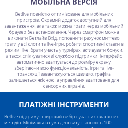
МОБІЛЬНА ВЕРСІЯ
Betlive повністю оптимізоване для мобільних
пристроїв. Окремий додаток доступний для
завантаження, але також можна грати через мобільний
браузер без встановлення. Через смартфон можна
виконати Бетлайв Вхід, поповнити рахунок миттєво,
грати у всі слоти та live-ігри, робити спортивні ставки в
режимі live, брати участь у турнірах, активувати бонуси,
а також спілкуватися зі службою підтримки. Інтерфейс
автоматично адаптується до розміру екрану,
зберігаючи всю функціональність. Ігри та live-
трансляції завантажуються швидко, графіка
залишається якісною, а управління адаптоване для
сенсорних екранів.
ПЛАТІЖНІ ІНСТРУМЕНТИ
Betlive підтримує широкий вибір сучасних платіжних
методів. Мінімальна сума депозиту становить 100