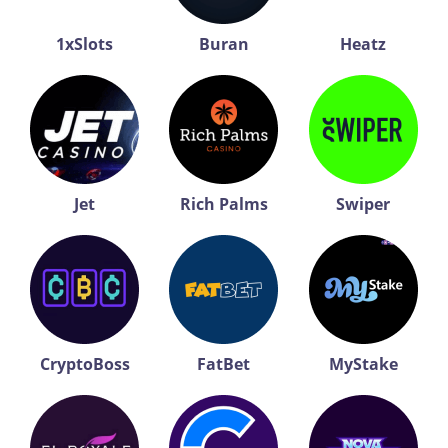
1xSlots
Buran
Heatz
Jet
Rich Palms
Swiper
CryptoBoss
FatBet
MyStake