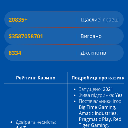
20835+
Щасливі гравці
$3587058701
Виграно
8334
Джекпотів
Рейтинг Казино
Подробиці про казино
Запущено:
2021
Жива підтримка:
Yes
Постачальники ігор:
Big Time Gaming,
Amatic Industries,
Pragmatic Play, Red
Довіра та чесність:
Tiger Gaming,