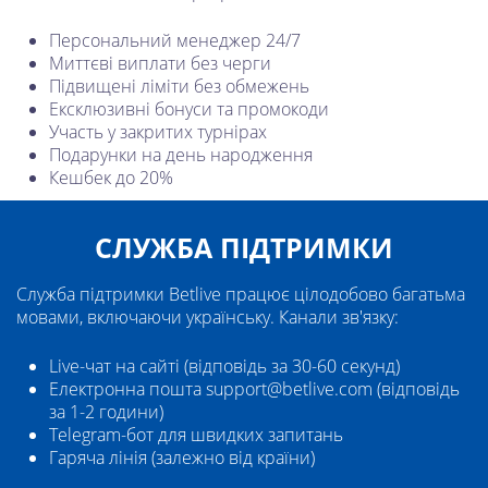
Персональний менеджер 24/7
Миттєві виплати без черги
Підвищені ліміти без обмежень
Ексклюзивні бонуси та промокоди
Участь у закритих турнірах
Подарунки на день народження
Кешбек до 20%
СЛУЖБА ПІДТРИМКИ
Служба підтримки Betlive працює цілодобово багатьма
мовами, включаючи українську. Канали зв'язку:
Live-чат на сайті (відповідь за 30-60 секунд)
Електронна пошта support@betlive.com (відповідь
за 1-2 години)
Telegram-бот для швидких запитань
Гаряча лінія (залежно від країни)