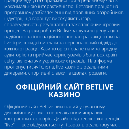
гравцям відчуття справжньої гри в реальному часі з
максимальною інтерактивністю. Бетлайв працює на
програмному забезпеченні від провідних розробників
індустрії, що гарантує високу якість ігор,
справедливість результатів та захоплюючий ігровий
процес. За роки роботи Betlive заслужило репутацію
надійного та інноваційного оператора з акцентом на
live-ігри, швидкі виплати та персональний підхід до
кожного гравця. Казино орієнтоване на міжнародну
аудиторію та приймає користувачів з багатьох країн
світу, включаючи українських гравців. Платформа
пропонує тисячі слотів, live-казино з реальними
дилерами, спортивні ставки та швидкі розваги.
ОФІЦІЙНИЙ САЙТ BETLIVE
КАЗИНО
Офіційний сайт Betlive виконаний у сучасному
динамічному стилі з переважанням яскравих
контрастних кольорів. Дизайн підкреслює концепцію
"live" — все відбувається тут і зараз, в реальному часі.