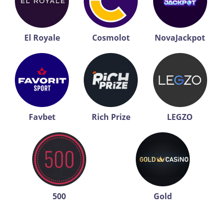
El Royale
Cosmolot
NovaJackpot
Favbet
Rich Prize
LEGZO
500
Gold