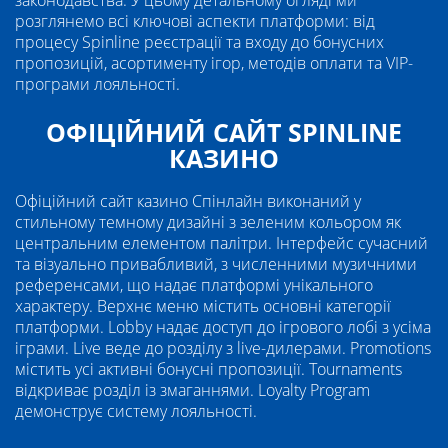
законодавства. У цьому детальному огляді ми
розглянемо всі ключові аспекти платформи: від
процесу Spinline реєстрації та входу до бонусних
пропозицій, асортименту ігор, методів оплати та VIP-
програми лояльності.
ОФІЦІЙНИЙ САЙТ SPINLINE
КАЗИНО
Офіційний сайт казино Спінлайн виконаний у
стильному темному дизайні з зеленим кольором як
центральним елементом палітри. Інтерфейс сучасний
та візуально привабливий, з численними музичними
референсами, що надає платформі унікального
характеру. Верхнє меню містить основні категорії
платформи. Lobby надає доступ до ігрового лобі з усіма
іграми. Live веде до розділу з live-дилерами. Promotions
містить усі активні бонусні пропозиції. Tournaments
відкриває розділ із змаганнями. Loyalty Program
демонструє систему лояльності.