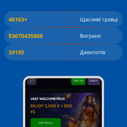
46163+
Щасливі гравці
$3670435808
Виграно
39195
Джекпотів