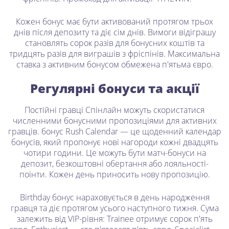
Кожен бонус має бути активований протягом трьох
днів після депозиту та діє сім днів. Вимоги відіграшу
становлять сорок разів для бонусних коштів та
тридцять разів для виграшів з фріспінів. Максимальна
ставка з активним бонусом обмежена п'ятьма євро.
Регулярні бонуси та акції
Постійні гравці Спінлайн можуть скористатися
численними бонусними пропозиціями для активних
гравців. бонус Rush Calendar — це щоденний календар
бонусів, який пропонує нові нагороди кожні двадцять
чотири години. Це можуть бути матч-бонуси на
депозит, безкоштовні обертання або лояльності-
поінти. Кожен день приносить нову пропозицію.
Birthday бонус нараховується в день народження
гравця та діє протягом усього наступного тижня. Сума
залежить від VIP-рівня: Trainee отримує сорок п'ять