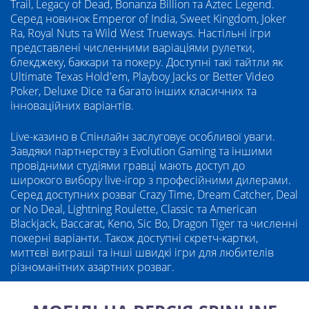
Trail, Legacy of Dead, Bonanza Billion та Aztec Legend.
Серед новинок Emperor of India, Sweet Kingdom, Joker
Ra, Royal Nuts та Wild West Trueways. Настільні ігри
представлені численними варіаціями рулетки,
блекджеку, баккари та покеру. Доступні такі тайтли як
Ultimate Texas Hold'em, Playboy Jacks or Better Video
Poker, Deluxe Dice та багато інших класичних та
інноваційних варіантів.
Live-казино в Спінлайн заслуговує особливої уваги.
Завдяки партнерству з Evolution Gaming та іншими
провідними студіями гравці мають доступ до
широкого вибору live-ігор з професійними дилерами.
Серед доступних розваг Crazy Time, Dream Catcher, Deal
or No Deal, Lightning Roulette, Classic та American
Blackjack, Baccarat, Keno, Sic Bo, Dragon Tiger та численні
покерні варіанти. Також доступні скретч-картки,
миттєві виграші та інші швидкі ігри для любителів
різноманітних азартних розваг.