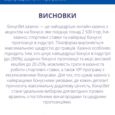
ВИСНОВКИ
бонусBet казино — це найщедріше онлайн казино з
акцентом на бонуси, яке поєднує понад 2 500 ігор, live-
казино, спортивні ставки та найкращі бонусні
пропозиції в індустрії. Платформа вирізняється
максимальною щедрістю до гравців. Казино особливо
підходить тим, хто цінує найщедріші бонуси в індустрії
(до 200%), щоденні бонусні пропозиції та акції, високий
кешбек до 20-25%, можливість грати в казино та
робити спортивні ставки, а також VIP-програму з
ексклюзивними бонусами. Для тих, хто шукає казино з
найкращими бонусними умовами, де кожен депозит
приносить максимальну додаткову цінність, бонусBet
стане ідеальним вибором для вигідних ігрових
вражень з постійними винагородами та щедрими
пропозиціями.