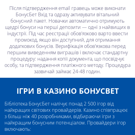
Після підтвердження email гравець може виконати
БонусБет Вхід та одразу активувати вітальний
бонусний пакет. Новачки автоматично отримують
щедрі бонуси на перші депозити — одні з найвищих в
індустрії. Під час реєстрації обов'язково варто ввести
промокод, якщо він доступний, для отримання
додаткових бонусів. Верифікація обов'язкова перед
першим виведенням виграшів і включає стандартну
процедуру: надання копії документа, що посвідчує
особу, та підтвердження платіжного методу. Процедура
зазвичай займає 24-48 годин.
ІГРИ В КАЗИНО БОНУСBET
Бібліотека БонусБет налічує понад 2 500 ігор від
найкращих світових провайдерів. Казино співпрацює
з більш ніж 40 розробниками, відбираючи ігри з
найкращим бонусним потенціалом. Провайдери ігор
включають: