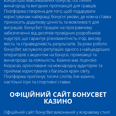
концепцію максимальних бонусів, постійних
винагород та вигідних пропозицій для гравців.
Платформа створена для того, щоб подарувати
користувачам найкращі бонусні умови, де кожна ставка
приносить додаткову цінність та можливості для
виграшів. БонусБет працює на програмному
забезпеченні від десятків провідних розробників
індустрії, що гарантує різноманітність ігор, високу
якість та справедливість результатів. За роки роботи
бонусBet заслужило репутацію одного з найщедріших
операторів з акцентом на бонуси, промоакції та
винагороди за лояльність. Казино має ліцензію
Кюрасао, орієнтоване на міжнародну аудиторію та
приймає користувачів з багатьох країн світу.
Платформа пропонує тисячі слотів, live-казино,
настільні ігри та спортивні ставки.
ОФІЦІЙНИЙ САЙТ БОНУСBET
КАЗИНО
Офіційний сайт бонусBet виконаний у яскравому стилі