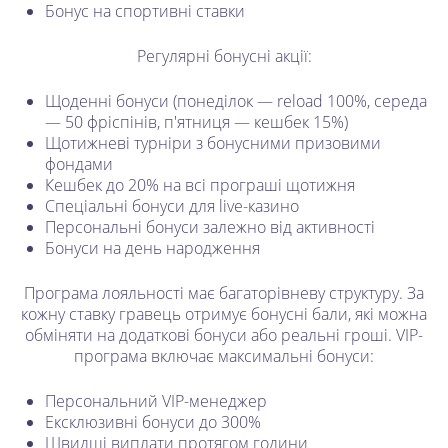
Бонус на спортивні ставки
Регулярні бонусні акції:
Щоденні бонуси (понеділок — reload 100%, середа
— 50 фріспінів, п'ятниця — кешбек 15%)
Щотижневі турніри з бонусними призовими
фондами
Кешбек до 20% на всі програші щотижня
Спеціальні бонуси для live-казино
Персональні бонуси залежно від активності
Бонуси на день народження
Програма лояльності має багаторівневу структуру. За
кожну ставку гравець отримує бонусні бали, які можна
обміняти на додаткові бонуси або реальні гроші. VIP-
програма включає максимальні бонуси:
Персональний VIP-менеджер
Ексклюзивні бонуси до 300%
Швидші виплати протягом години