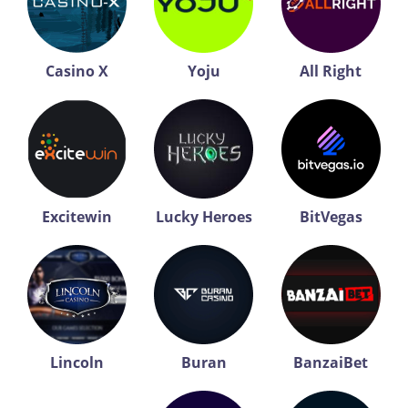
Casino X
Yoju
All Right
Excitewin
Lucky Heroes
BitVegas
Lincoln
Buran
BanzaiBet