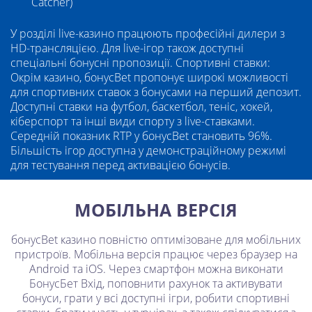
Catcher)
У розділі live-казино працюють професійні дилери з
HD-трансляцією. Для live-ігор також доступні
спеціальні бонусні пропозиції. Спортивні ставки:
Окрім казино, бонусBet пропонує широкі можливості
для спортивних ставок з бонусами на перший депозит.
Доступні ставки на футбол, баскетбол, теніс, хокей,
кіберспорт та інші види спорту з live-ставками.
Середній показник RTP у бонусBet становить 96%.
Більшість ігор доступна у демонстраційному режимі
для тестування перед активацією бонусів.
МОБІЛЬНА ВЕРСІЯ
бонусBet казино повністю оптимізоване для мобільних
пристроїв. Мобільна версія працює через браузер на
Android та iOS. Через смартфон можна виконати
БонусБет Вхід, поповнити рахунок та активувати
бонуси, грати у всі доступні ігри, робити спортивні