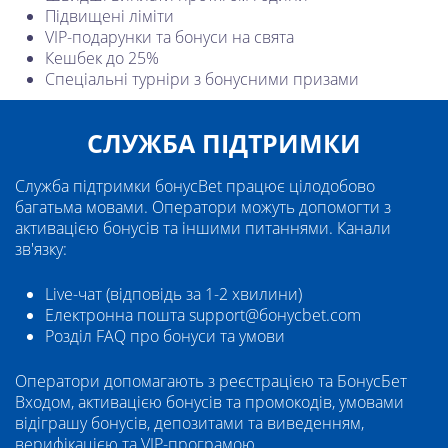
Підвищені ліміти
VIP-подарунки та бонуси на свята
Кешбек до 25%
Спеціальні турніри з бонусними призами
СЛУЖБА ПІДТРИМКИ
Служба підтримки бонусBet працює цілодобово
багатьма мовами. Оператори можуть допомогти з
активацією бонусів та іншими питаннями. Канали
зв'язку:
Live-чат (відповідь за 1-2 хвилини)
Електронна пошта support@бонусbet.com
Розділ FAQ про бонуси та умови
Оператори допомагають з реєстрацією та БонусБет
Входом, активацією бонусів та промокодів, умовами
відіграшу бонусів, депозитами та виведенням,
верифікацією та VIP-програмою.