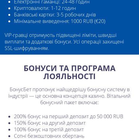
Електронні гаманці: 24-48 годин
Криптовалюти: 1-12 годин
Банківські картки: 3-5 робочих днів
Мінімальне виведення: 1000 RUB (€20)
VIP-гравці отримують підвищені ліміти, швидші
виплати та додаткові бонуси. Усі операції захищені
SSL-шифруванням.
БОНУСИ ТА ПРОГРАМА
ЛОЯЛЬНОСТІ
БонусБет пропонує найщедрішу бонусну систему в
індустрії — це основна концепція казино. Вітальний
бонусний пакет включає:
200% бонус на перший депозит до 50 000 RUB
150% бонус на другий депозит
100% бонус на третій депозит
Сотні безкоштовних обертань