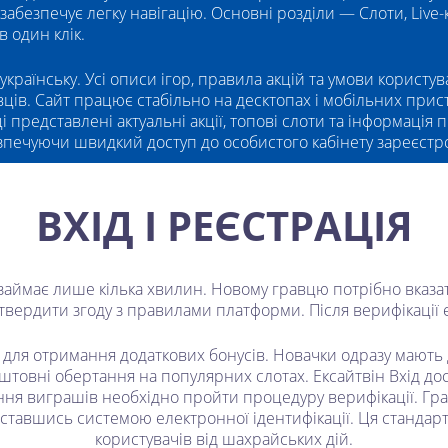
забезпечує легку навігацію. Основні розділи — Слоти, Live-
 один клік.
українську. Усі описи ігор, правила акцій та умови корист
ців. Сайт працює стабільно на десктопах і мобільних прис
 представлені актуальні акції, топові слоти та інформація 
езпечуючи швидкий доступ до особистого кабінету зареєстр
ВХІД І РЕЄСТРАЦІЯ
 займає лише кілька хвилин. Новому гравцю потрібно вказ
дтвердити згоду з правилами платформи. Після верифікації e
 для отримання додаткових бонусів. Новачки одразу мають д
штовні обертання на популярних слотах. Ексайтвін Вхід до
ення виграшів необхідно пройти процедуру верифікації. Гр
тавшись системою електронної ідентифікації. Ця стандартна
користувачів від шахрайських дій.