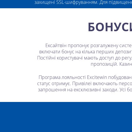
захищені SSL-шифруванням. Для підвищення
БОНУС
Ексайтвін пропонує розгалужену систе
включати бонус на кілька перших депозит
Постійні користувачі мають доступ до рег
пропозицій. Казин
Програма лояльності Excitewin побудован
статус отримує. Привілеї включають перс
запрошення на ексклюзивні заходи. Усі бо