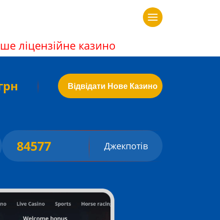
нше ліцензійне казино
 грн
Відвідати Нове Казино
84577
Джекпотів