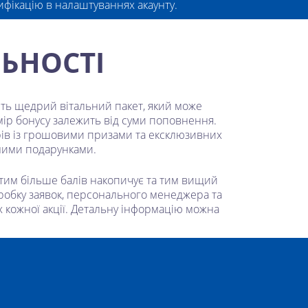
фікацію в налаштуваннях акаунту.
ЬНОСТІ
ють щедрий вітальний пакет, який може
мір бонусу залежить від суми поповнення.
ірів із грошовими призами та ексклюзивних
нними подарунками.
 тим більше балів накопичує та тим вищий
робку заявок, персонального менеджера та
х кожної акції. Детальну інформацію можна