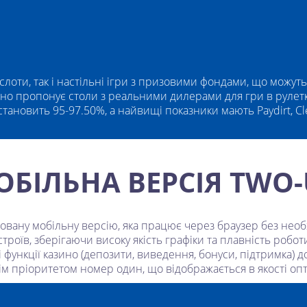
лоти, так і настільні ігри з призовими фондами, що можуть
ино пропонує столи з реальними дилерами для гри в рулетку
тановить 95-97.50%, а найвищі показники мають Paydirt, Cle
ОБІЛЬНА ВЕРСІЯ TWO-
вану мобільну версію, яка працює через браузер без необхі
строїв, зберігаючи високу якість графіки та плавність робот
і функції казино (депозити, виведення, бонуси, підтримка) д
нім пріоритетом номер один, що відображається в якості опти