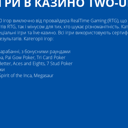
ІГРИ В КАЗИНО TWO-U
0 ігор виключно від провайдера RealTime Gaming (RTG), що 
 RTG, так і мінусом для тих, хто шукає різноманітність. Кат
пеціальні ігри та live-казино. Всі ігри використовують серти
ультатів. Категорії ігор:
6-барабанні, з бонусними раундами
а, Pai Gow Poker, Tri Card Poker
etter, Aces and Eights, 7 Stud Poker
тки
pirit of the Inca, Megasaur