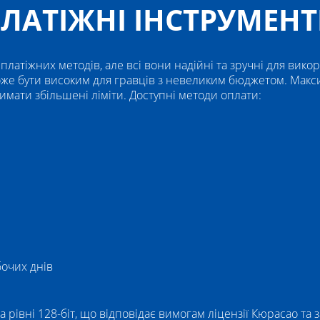
ЛАТІЖНІ ІНСТРУМЕН
латіжних методів, але всі вони надійні та зручні для вик
оже бути високим для гравців з невеликим бюджетом. Мак
римати збільшені ліміти. Доступні методи оплати:
бочих днів
 рівні 128-біт, що відповідає вимогам ліцензії Кюрасао та