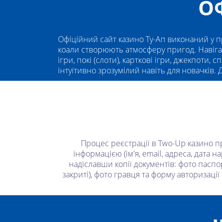
О
Офіційний сайт казино Ту-Ап виконаний у п
коали створюють атмосферу пригод. Навігація
ігри, покі (слоти), карткові ігри, джекпоти
інтуїтивно зрозумілий навіть для новачків. 
Процес реєстрації в Two-Up казино пр
інформацією (ім'я, email, адреса, дат
надіславши копії документів: фото паспо
закриті), фото гравця та форму авторизації