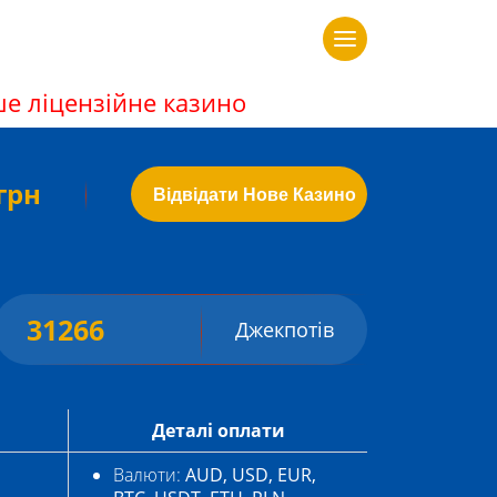
ше ліцензійне казино
 грн
Відвідати Нове Казино
31266
Джекпотів
Деталі оплати
Валюти:
AUD, USD, EUR,