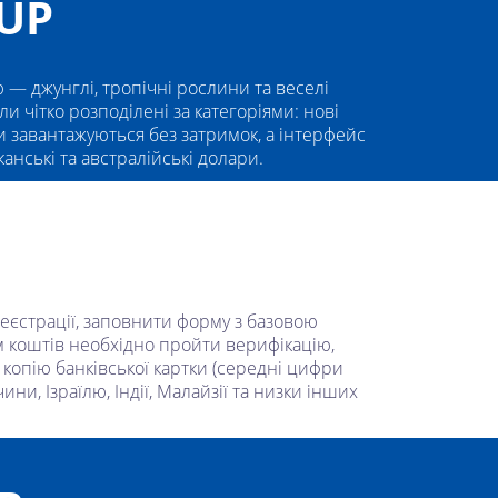
UP
 — джунглі, тропічні рослини та веселі
и чітко розподілені за категоріями: нові
нки завантажуються без затримок, а інтерфейс
анські та австралійські долари.
реєстрації, заповнити форму з базовою
м коштів необхідно пройти верифікацію,
 копію банківської картки (середні цифри
ни, Ізраїлю, Індії, Малайзії та низки інших