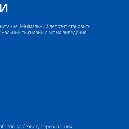
ТИ
ористання. Мінімальний депозит становить
симальний тижневий ліміт на виведення
 забезпечує безпеку персональних і