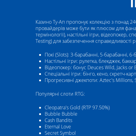
Казино Ту-Ап пропонує колекцію з понад 24
провайдерів може бути як плюсом для фанатів
термінології), настільні ігри, відеопокер, с
Testing) для забезпечення справедливості рез
Покі (Slots): 3-барабанні, 5-барабанні, 
Настільні ігри: рулетка, блекджек, баккар
Відеопокер: бонус Deuces Wild, Jacks or B
Спеціальні ігри: бінго, кено, скретч-кар
Прогресивні джекпоти: Aztec's Millions, S
Популярні слоти RTG:
Cleopatra's Gold (RTP 97.50%)
Bubble Bubble
Cash Bandits
Eternal Love
Secret Symbol