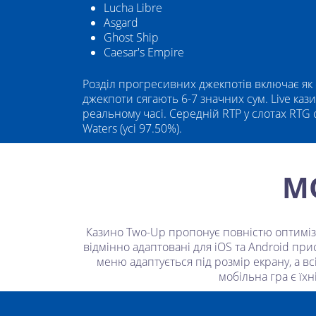
Lucha Libre
Asgard
Ghost Ship
Caesar's Empire
Розділ прогресивних джекпотів включає як с
джекпоти сягають 6-7 значних сум. Live каз
реальному часі. Середній RTP у слотах RTG с
Waters (усі 97.50%).
М
Казино Two-Up пропонує повністю оптимізо
відмінно адаптовані для iOS та Android при
меню адаптується під розмір екрану, а вс
мобільна гра є їх