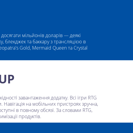
 досягати мільйонів доларів — деякі
, блекджек та баккару з трансляцією в
opatra's Gold, Mermaid Queen та Crystal
UP
дності завантаження додатку. Всі ігри RTG
и. Навігація на мобільних пристроях зручна,
оступні в повному обсязі. За словами RTG,
мізації продуктів.