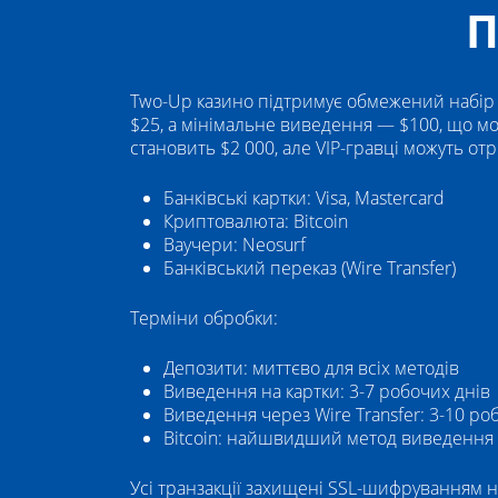
П
Two-Up казино підтримує обмежений набір п
$25, а мінімальне виведення — $100, що м
становить $2 000, але VIP-гравці можуть от
Банківські картки: Visa, Mastercard
Криптовалюта: Bitcoin
Ваучери: Neosurf
Банківський переказ (Wire Transfer)
Терміни обробки:
Депозити: миттєво для всіх методів
Виведення на картки: 3-7 робочих днів
Виведення через Wire Transfer: 3-10 ро
Bitcoin: найшвидший метод виведення
Усі транзакції захищені SSL-шифруванням на