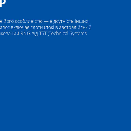
P
є його особливістю — відсутність інших
алог включає слоти (покі в австралійській
фікований RNG від TST (Technical Systems