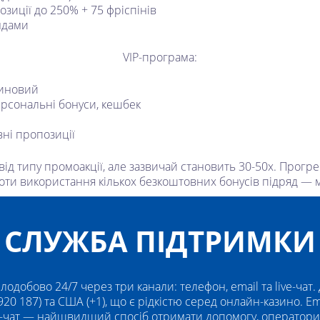
зиції до 250% + 75 фріспінів
ндами
VIP-програма:
тиновий
ерсональні бонуси, кешбек
вні пропозиції
ід типу промоакції, але зазвичай становить 30-50x. Прогр
роти використання кількох безкоштовних бонусів підряд — 
СЛУЖБА ПІДТРИМКИ
добово 24/7 через три канали: телефон, email та live-чат. 
920 187) та США (+1), що є рідкістю серед онлайн-казино. 
ive-чат — найшвидший спосіб отримати допомогу, оператори