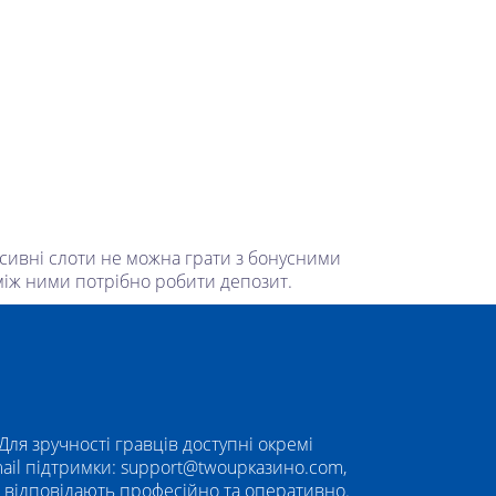
есивні слоти не можна грати з бонусними
між ними потрібно робити депозит.
Для зручності гравців доступні окремі
Email підтримки: support@twoupказино.com,
 відповідають професійно та оперативно.