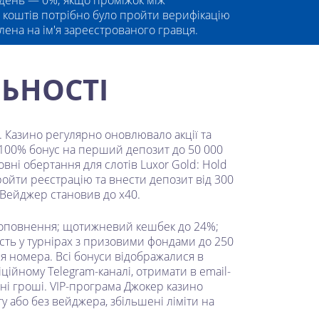
едень — 0%; якщо проміжок між
 коштів потрібно було пройти верифікацію
лена на ім'я зареєстрованого гравця.
ЬНОСТІ
. Казино регулярно оновлювало акції та
 100% бонус на перший депозит до 50 000
вні обертання для слотів Luxor Gold: Hold
пройти реєстрацію та внести депозит від 300
. Вейджер становив до x40.
е поповнення; щотижневий кешбек до 24%;
сть у турнірах з призовими фондами до 250
я номера. Всі бонуси відображалися в
ційному Telegram-каналі, отримати в email-
сні гроші. VIP-програма Джокер казино
або без вейджера, збільшені ліміти на