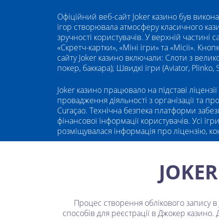
Офіційний веб-сайт Joker казино був викон
ігор створювала атмосферу класичного кази
зручності користувачів. У верхній частині 
«Скретч-картки», «Міні ігри» та «Місії». Кн
сайту Joker казино включали: Слоти з велик
покер, баккара); Швидкі ігри (Aviator, Plinko,
Joker казино працювало на підставі ліцензі
провадження діяльності з організації та пр
Curaçao. Технічна безпека платформи забе
фінансової інформації користувачів. Усі і
розміщувалася інформація про ліцензію, ко
JOKER
Процес створення облікового запису в 
способів для реєстрації в Джокер казино. 