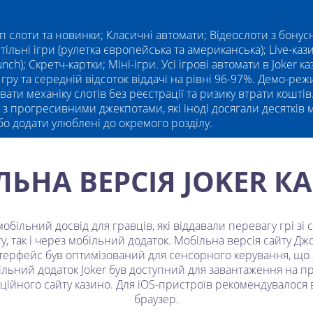
оп слоти та новинки; Класичні автомати; Відеослоти з бону
астільні ігри (рулетка європейська та американська); Live-
 Punch); Скретч-картки; Міні-ігри. Усі ігрові автомати в Joke
ру та середній відсоток віддачі на рівні 96-97%. Демо-реж
ати механіку слотів без реєстрації та ризику втрати коштів
з прогресивними джекпотами, які іноді досягали десятків м
о додати улюблені до окремого розділу.
ЛЬНА ВЕРСІЯ JOKER К
більний досвід для гравців, які віддавали перевагу грі зі
у, так і через мобільний додаток. Мобільна версія сайту Д
нтерфейс був оптимізований для сенсорного керування, що 
ільний додаток Joker був доступний для завантаження на п
ційного сайту казино. Для iOS-пристроїв рекомендувалося
браузер.