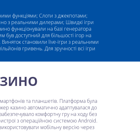
сними функціями; Слоти з джекпотами;
казино з реальними дилерами; Швидкі ігри
r казино функціонували на базі генератора
им був доступний для більшості ігор на
. Виняток становили live-ігри з реальними
ільйонів гривень. Для зручності всі ігри
АЗИНО
 смартфонів та планшетів. Платформа була
жокер казино автоматично адаптувалася до
забезпечувало комфортну гру на ходу без
ристрої з операційною системою Android.
 використовувати мобільну версію через