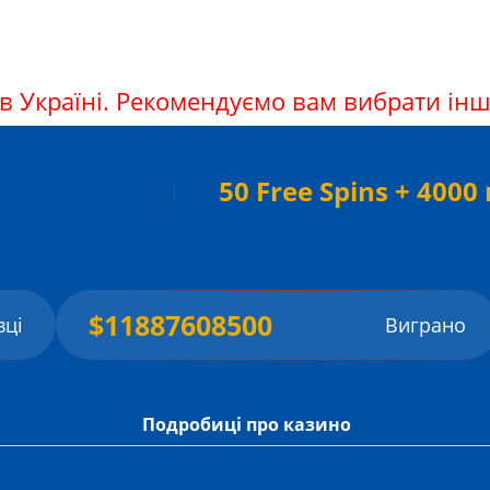
ї в Україні. Рекомендуємо вам вибрати ін
50 Free Spins + 4000
$11887608500
вці
Виграно
Подробиці про казино