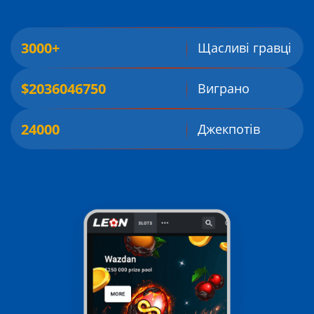
3000+
Щасливі гравці
$2036046750
Виграно
24000
Джекпотів