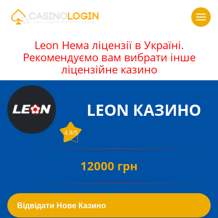
Leon Нема ліцензії в Україні.
Рекомендуємо вам вибрати інше
ліцензійне казино
LEON КАЗИНО
4.9/5
12000 грн
Відвідати Нове Казино