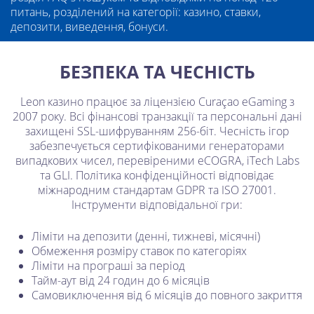
питань, розділений на категорії: казино, ставки,
депозити, виведення, бонуси.
БЕЗПЕКА ТА ЧЕСНІСТЬ
Leon казино працює за ліцензією Curaçao eGaming з
2007 року. Всі фінансові транзакції та персональні дані
захищені SSL-шифруванням 256-біт. Чесність ігор
забезпечується сертифікованими генераторами
випадкових чисел, перевіреними eCOGRA, iTech Labs
та GLI. Політика конфіденційності відповідає
міжнародним стандартам GDPR та ISO 27001.
Інструменти відповідальної гри:
Ліміти на депозити (денні, тижневі, місячні)
Обмеження розміру ставок по категоріях
Ліміти на програші за період
Тайм-аут від 24 годин до 6 місяців
Самовиключення від 6 місяців до повного закриття