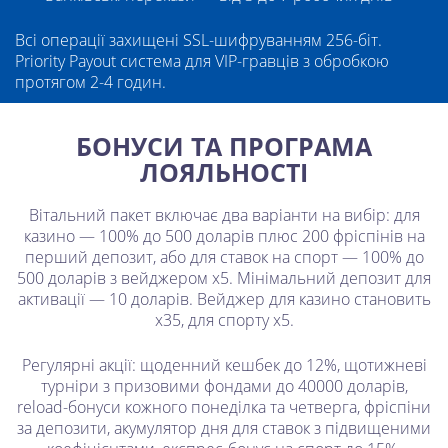
Всі операції захищені SSL-шифруванням 256-біт.
Priority Payout система для VIP-гравців з обробкою
протягом 2-4 годин.
БОНУСИ ТА ПРОГРАМА
ЛОЯЛЬНОСТІ
Вітальний пакет включає два варіанти на вибір: для
казино — 100% до 500 доларів плюс 200 фріспінів на
перший депозит, або для ставок на спорт — 100% до
500 доларів з вейджером x5. Мінімальний депозит для
активації — 10 доларів. Вейджер для казино становить
x35, для спорту x5.
Регулярні акції: щоденний кешбек до 12%, щотижневі
турніри з призовими фондами до 40000 доларів,
reload-бонуси кожного понеділка та четверга, фріспіни
за депозити, акумулятор дня для ставок з підвищеними