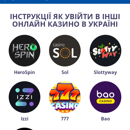
ІНСТРУКЦІЇ ЯК УВІЙТИ В ІНШІ
ОНЛАЙН КАЗИНО В УКРАЇНІ
HeroSpin
Sol
Slottyway
Izzi
777
Bao