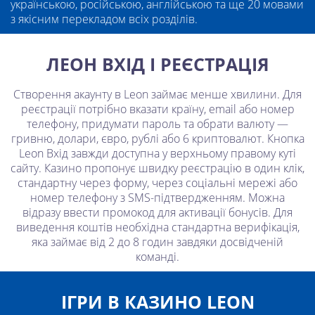
українською, російською, англійською та ще 20 мовами
з якісним перекладом всіх розділів.
ЛЕОН ВХІД І РЕЄСТРАЦІЯ
Створення акаунту в Leon займає менше хвилини. Для
реєстрації потрібно вказати країну, email або номер
телефону, придумати пароль та обрати валюту —
гривню, долари, євро, рублі або 6 криптовалют. Кнопка
Leon Вхід завжди доступна у верхньому правому куті
сайту. Казино пропонує швидку реєстрацію в один клік,
стандартну через форму, через соціальні мережі або
номер телефону з SMS-підтвердженням. Можна
відразу ввести промокод для активації бонусів. Для
виведення коштів необхідна стандартна верифікація,
яка займає від 2 до 8 годин завдяки досвідченій
команді.
ІГРИ В КАЗИНО LEON