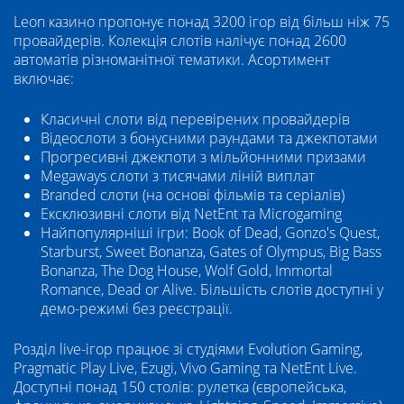
Leon казино пропонує понад 3200 ігор від більш ніж 75
провайдерів. Колекція слотів налічує понад 2600
автоматів різноманітної тематики. Асортимент
включає:
Класичні слоти від перевірених провайдерів
Відеослоти з бонусними раундами та джекпотами
Прогресивні джекпоти з мільйонними призами
Megaways слоти з тисячами ліній виплат
Branded слоти (на основі фільмів та серіалів)
Ексклюзивні слоти від NetEnt та Microgaming
Найпопулярніші ігри: Book of Dead, Gonzo's Quest,
Starburst, Sweet Bonanza, Gates of Olympus, Big Bass
Bonanza, The Dog House, Wolf Gold, Immortal
Romance, Dead or Alive. Більшість слотів доступні у
демо-режимі без реєстрації.
Розділ live-ігор працює зі студіями Evolution Gaming,
Pragmatic Play Live, Ezugi, Vivo Gaming та NetEnt Live.
Доступні понад 150 столів: рулетка (європейська,