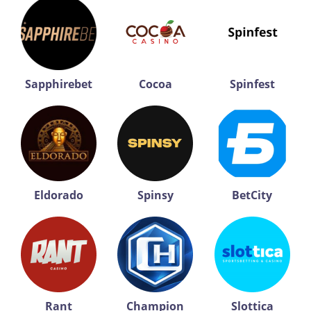
Sapphirebet
Cocoa
Spinfest
Eldorado
Spinsy
BetCity
Rant
Champion
Slottica