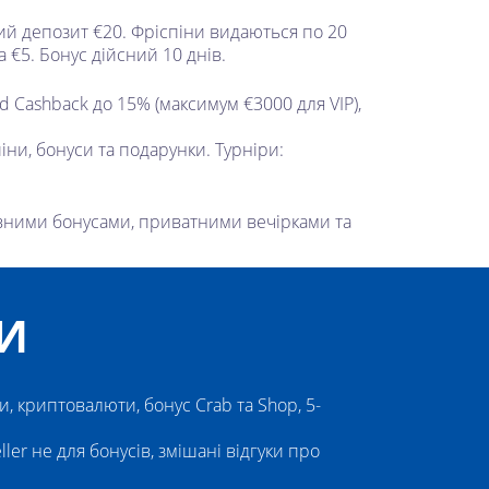
ий депозит €20. Фріспіни видаються по 20
 €5. Бонус дійсний 10 днів.
nd Cashback до 15% (максимум €3000 для VIP),
ни, бонуси та подарунки. Турніри:
вними бонусами, приватними вечірками та
КИ
, криптовалюти, бонус Crab та Shop, 5-
ller не для бонусів, змішані відгуки про