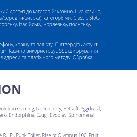
й доступ до категорій: казино, Live казино,
середня/висока), категоріями: Classic Slots,
горську, італійську, норвезьку, польську,
ефону, країну та валюту. Підтвердіть акаунт
вхід». Казино використовує SSL шифрування
я адреси та платіжного методу. Обробка
ION
ution Gaming, Nolimit City, Betsoft, Yggdrasil,
ro, Endorphina, Ezugi, Evoplay, Spinomenal,
I.P., Punk Toilet, Rise of Olympus 100, Fruit