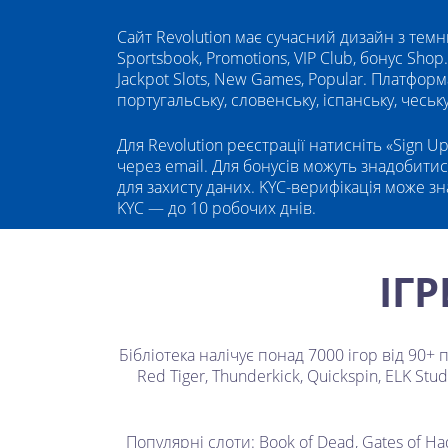
Сайт Revolution має сучасний дизайн з темн
Sportsbook, Promotions, VIP Club, бонус Sho
Jackpot Slots, New Games, Popular. Платформа
португальську, словенську, іспанську, чеськ
Для Revolution реєстрації натисніть «Sign Up
через email. Для бонусів можуть знадобити
для захисту даних. KYC-верифікація може з
KYC — до 10 робочих днів.
ІГ
Бібліотека налічує понад 7000 ігор від 90+ про
Red Tiger, Thunderkick, Quickspin, ELK Stu
Популярні слоти: Book of Dead, Gates of Hade