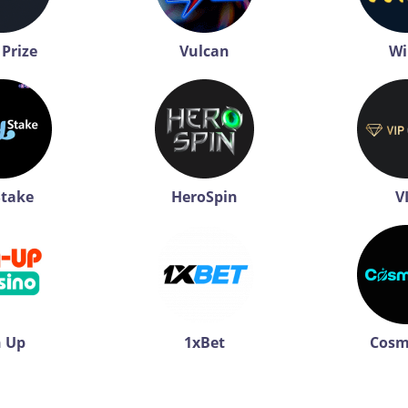
 Prize
Vulcan
Wi
take
HeroSpin
V
n Up
1xBet
Cosm