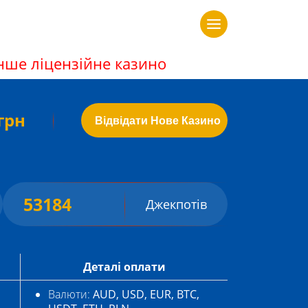
інше ліцензійне казино
 грн
Відвідати Нове Казино
53184
Джекпотів
Деталі оплати
Валюти:
AUD, USD, EUR, BTC,