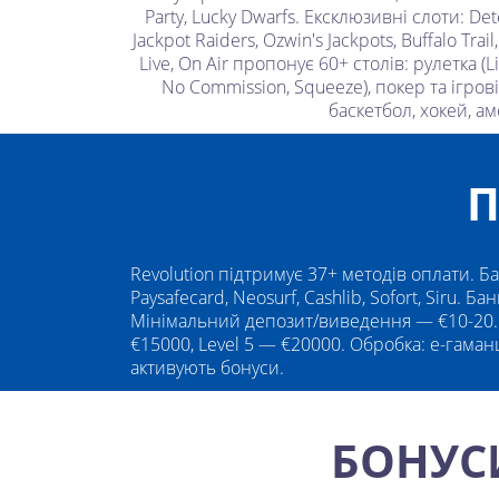
Party, Lucky Dwarfs. Ексклюзивні слоти: De
Jackpot Raiders, Ozwin's Jackpots, Buffalo Trai
Live, On Air пропонує 60+ столів: рулетка (Li
No Commission, Squeeze), покер та ігрові
баскетбол, хокей, а
П
Revolution підтримує 37+ методів оплати. Банкі
Paysafecard, Neosurf, Cashlib, Sofort, Siru. Б
Мінімальний депозит/виведення — €10-20. Лі
€15000, Level 5 — €20000. Обробка: e-гаманц
активують бонуси.
БОНУС