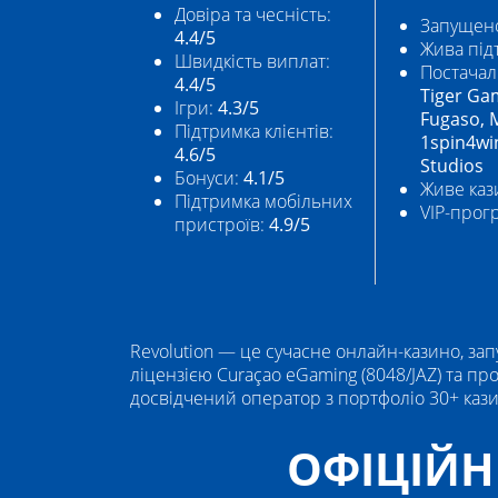
Довіра та чесність:
Запущен
4.4/5
Жива під
Швидкість виплат:
Постачал
4.4/5
Tiger Gam
Ігри:
4.3/5
Fugaso, 
Підтримка клієнтів:
1spin4win
4.6/5
Studios
Бонуси:
4.1/5
Живе каз
Підтримка мобільних
VIP-прог
пристроїв:
4.9/5
Revolution — це сучасне онлайн-казино, зап
ліцензією Curaçao eGaming (8048/JAZ) та пр
досвідчений оператор з портфоліо 30+ кази
ОФІЦІЙН