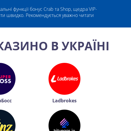
альні функції бонус Crab та Shop, щедра VIP-
ати швидко. Рекомендується уважно читати
КАЗИНО В УКРАЇНІ
рБосс
Ladbrokes