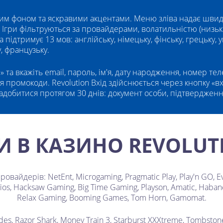
им фоном та яскравими акцентами. Меню зліва надає швидки
p. Ігри фільтруються за провайдерами, волатильністю (низька/
 підтримує 13 мов: англійську, німецьку, фінську, грецьку, у
у, французьку.
» та вкажіть email, пароль, ім'я, дату народження, номер тел
ся промокоди. Revolution Вхід здійснюється через кнопку «
надобитися протягом 30 днів: документ особи, підтвердженн
РИ В КАЗИНО REVOLUT
вайдерів: NetEnt, Microgaming, Pragmatic Play, Play'n GO, Evol
dios, Hacksaw Gaming, Big Time Gaming, Playson, Amatic, Habane
Relax Gaming, Booming Games, Tom Horn, Gamomat.
s, Razor Shark, Money Train 3, Starburst XXXtreme, Tombstone R.