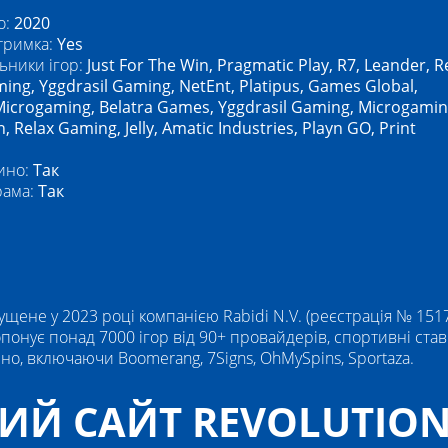
о:
2020
тримка:
Yes
ьники ігор:
Just For The Win, Pragmatic Play, R7, Leander, R
ing, Yggdrasil Gaming, NetEnt, Platipus, Games Global,
Microgaming, Belatra Games, Yggdrasil Gaming, Microgamin
, Relax Gaming, Jelly, Amatic Industries, Playn GO, Print
ино:
Так
рама:
Так
ущене у 2023 році компанією Rabidi N.V. (реєстрація № 151
опонує понад 7000 ігор від 90+ провайдерів, спортивні став
но, включаючи Boomerang, 7Signs, OhMySpins, Sportaza.
ИЙ САЙТ REVOLUTIO