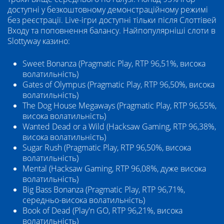
доступні у безкоштовному демонстраційному режимі
без реєстрації. Live-ігри доступні тільки після Слоттівей
Входу та поповнення балансу. Найпопулярніші слоти в
Slottyway казино:
Sweet Bonanza (Pragmatic Play, RTP 96,51%, висока
волатильність)
Gates of Olympus (Pragmatic Play, RTP 96,50%, висока
волатильність)
The Dog House Megaways (Pragmatic Play, RTP 96,55%,
висока волатильність)
Wanted Dead or a Wild (Hacksaw Gaming, RTP 96,38%,
висока волатильність)
Sugar Rush (Pragmatic Play, RTP 96,50%, висока
волатильність)
Mental (Hacksaw Gaming, RTP 96,08%, дуже висока
волатильність)
Big Bass Bonanza (Pragmatic Play, RTP 96,71%,
середньо-висока волатильність)
Book of Dead (Play'n GO, RTP 96,21%, висока
волатильність)