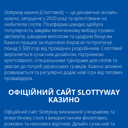
Slottyway казино (Слоттівей) — це динамічне онлайн-
казино, запущене у 2020 році та орієнтоване на
любителів слотів. Платформа швидко здобула
популярність завдяки величезному вибору ігрових
автоматів, швидким виплатам та щедрим бонусам.
Казино працює за ліцензією Кюрасао та пропонує
понад 5 500 ігор від провідних розробників. Слоттівей
вирізняється сучасним дизайном, підтримкою
криптовалют, спеціальними турнірами для слотів та
увагою до потреб українських гравців. Казино активно
розвивається та регулярно додає нові ігри від топових
провайдерів.
ОФІЦІЙНИЙ САЙТ SLOTTYWAY
КАЗИНО
Офіційний сайт Slottyway виконаний у яскравому та
енергійному стилі з використанням фіолетових,
рожевих та неонових відтінків. Дизайн сучасний та