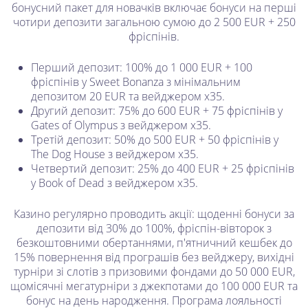
бонусний пакет для новачків включає бонуси на перші
чотири депозити загальною сумою до 2 500 EUR + 250
фріспінів.
Перший депозит: 100% до 1 000 EUR + 100
фріспінів у Sweet Bonanza з мінімальним
депозитом 20 EUR та вейджером x35.
Другий депозит: 75% до 600 EUR + 75 фріспінів у
Gates of Olympus з вейджером x35.
Третій депозит: 50% до 500 EUR + 50 фріспінів у
The Dog House з вейджером x35.
Четвертий депозит: 25% до 400 EUR + 25 фріспінів
у Book of Dead з вейджером x35.
Казино регулярно проводить акції: щоденні бонуси за
депозити від 30% до 100%, фріспін-вівторок з
безкоштовними обертаннями, п'ятничний кешбек до
15% повернення від програшів без вейджеру, вихідні
турніри зі слотів з призовими фондами до 50 000 EUR,
щомісячні мегатурніри з джекпотами до 100 000 EUR та
бонус на день народження. Програма лояльності