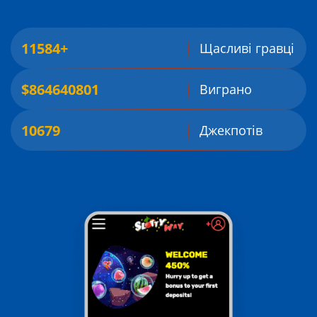
11584+
Щасливі гравці
$864640801
Виграно
10679
Джекпотів