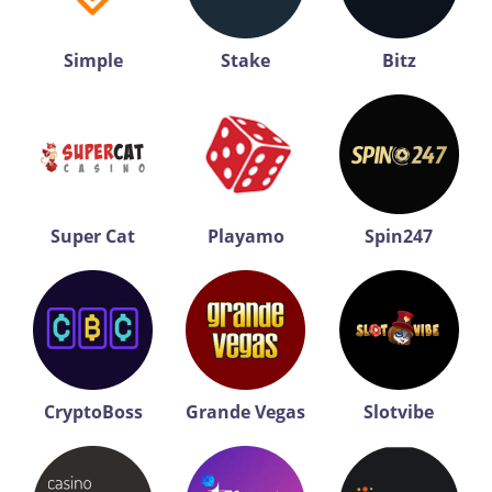
Simple
Stake
Bitz
Super Cat
Playamo
Spin247
CryptoBoss
Grande Vegas
Slotvibe