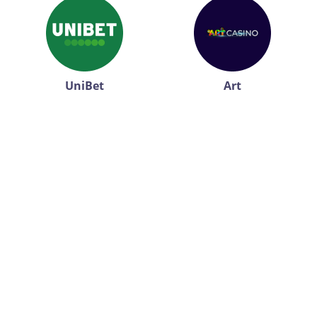
UniBet
Art