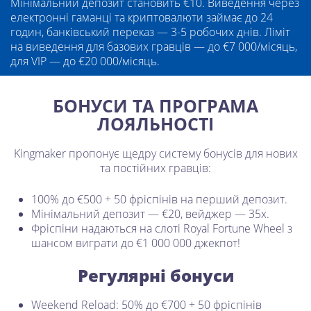
Мінімальний депозит становить €10. Виведення через
електронні гаманці та криптовалюти займає до 24
годин, банківський переказ — 3-5 робочих днів. Ліміт
на виведення для базових гравців — до €7 000/місяць,
для VIP — до €20 000/місяць.
БОНУСИ ТА ПРОГРАМА
ЛОЯЛЬНОСТІ
Kingmaker пропонує щедру систему бонусів для нових
та постійних гравців:
100% до €500 + 50 фріспінів на перший депозит.
Мінімальний депозит — €20, вейджер — 35x.
Фріспіни надаються на слоті Royal Fortune Wheel з
шансом виграти до €1 000 000 джекпот!
Регулярні бонуси
Weekend Reload: 50% до €700 + 50 фріспінів