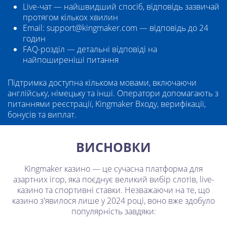
Live-чат — найшвидший спосіб, відповідь зазвичай
протягом кількох хвилин
Email: support@kingmaker.com — відповідь до 24
годин
FAQ-розділ — детальні відповіді на
найпоширеніші питання
Підтримка доступна кількома мовами, включаючи
англійську, німецьку та інші. Оператори допомагають з
питаннями реєстрації, Kingmaker Входу, верифікації,
бонусів та виплат.
ВИСНОВКИ
Kingmaker казино — це сучасна платформа для
азартних ігор, яка поєднує великий вибір слотів, live-
казино та спортивні ставки. Незважаючи на те, що
казино з'явилося лише у 2024 році, воно вже здобуло
популярність завдяки: