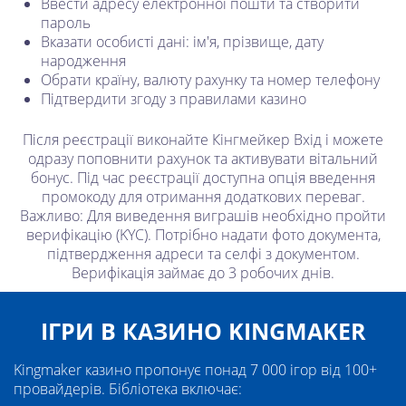
Ввести адресу електронної пошти та створити
пароль
Вказати особисті дані: ім'я, прізвище, дату
народження
Обрати країну, валюту рахунку та номер телефону
Підтвердити згоду з правилами казино
Після реєстрації виконайте Кінгмейкер Вхід і можете
одразу поповнити рахунок та активувати вітальний
бонус. Під час реєстрації доступна опція введення
промокоду для отримання додаткових переваг.
Важливо: Для виведення виграшів необхідно пройти
верифікацію (KYC). Потрібно надати фото документа,
підтвердження адреси та селфі з документом.
Верифікація займає до 3 робочих днів.
ІГРИ В КАЗИНО KINGMAKER
Kingmaker казино пропонує понад 7 000 ігор від 100+
провайдерів. Бібліотека включає: