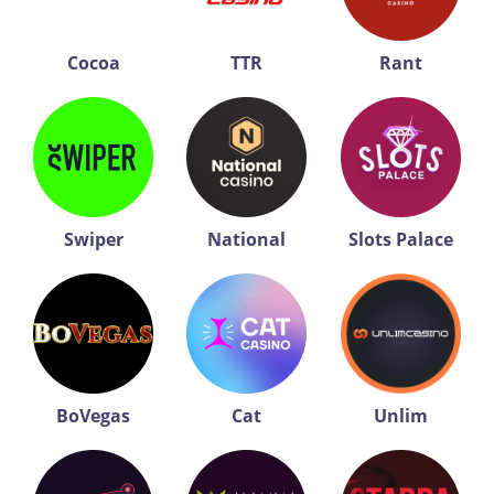
Cocoa
ТТR
Rant
Swiper
National
Slots Palace
BoVegas
Cat
Unlim