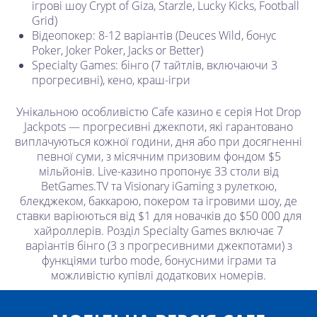
ігрові шоу Crypt of Giza, Starzle, Lucky Kicks, Football
Grid)
Відеопокер: 8-12 варіантів (Deuces Wild, бонус
Poker, Joker Poker, Jacks or Better)
Specialty Games: бінго (7 тайтлів, включаючи 3
прогресивні), кено, краш-ігри
Унікальною особливістю Cafe казино є серія Hot Drop
Jackpots — прогресивні джекпоти, які гарантовано
виплачуються кожної години, дня або при досягненні
певної суми, з місячним призовим фондом $5
мільйонів. Live-казино пропонує 33 столи від
BetGames.TV та Visionary iGaming з рулеткою,
блекджеком, баккарою, покером та ігровими шоу, де
ставки варіюються від $1 для новачків до $50 000 для
хайроллерів. Розділ Specialty Games включає 7
варіантів бінго (3 з прогресивними джекпотами) з
функціями turbo mode, бонусними іграми та
можливістю купівлі додаткових номерів.