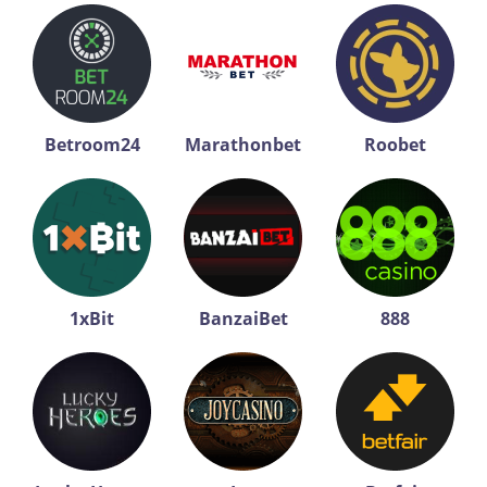
Betroom24
Marathonbet
Roobet
1xBit
BanzaiBet
888