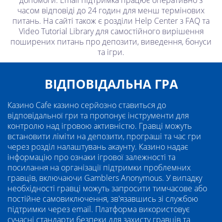
допомоги. Email підтримка працює оперативно з
часом відповіді до 24 годин для менш термінових
питань. На сайті також є розділи Help Center з FAQ та
Video Tutorial Library для самостійного вирішення
поширених питань про депозити, виведення, бонуси
та ігри.
ВІДПОВІДАЛЬНА ГРА
Казино Cafe казино серйозно ставиться до
відповідальної гри та пропонує інструменти для
контролю над ігровою активністю. Гравці можуть
встановити ліміти на депозити, програші та час гри
через розділ налаштувань акаунту. Казино надає
інформацію про ознаки ігрової залежності та
посилання на організації підтримки проблемних
гравців, включаючи Gamblers Anonymous. У випадку
необхідності гравці можуть запросити тимчасове або
постійне самовиключення, зв'язавшись зі службою
підтримки через email. Платформа використовує
сучасні стандарти безпеки для захисту гравців та