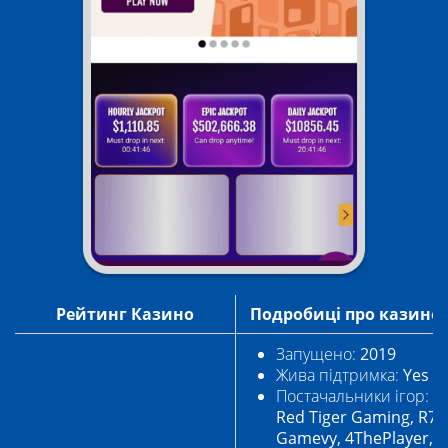
Рейтинг Казино
Подробиці про казино
Запущено:
2019
Жива підтримка:
Yes
Постачальники ігор:
Red Tiger Gaming, R7,
Gamevy, 4ThePlayer,