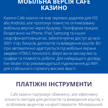
МОБІЛЬНА ВЕРСІЯ CAFE
КАЗИНО
Казино Cafe казино не має окремих додатків для iOS
або Android, але пропонує повністю оптимізовану
мобільну версію через браузер. Платформа працює
бездоганно на iPhone, iPad, Samsung та інших
смартфонах/планшетах, забезпечуючи доступ до всіх
300+ ігор, бонусів, депозитів та виведення коштів. Всі
ігри автоматично адаптуються під мобільні екрани
завдяки HTML5 технології, зберігаючи високу якість
графіки та плавність роботи. Для найкращого досвіду
live-dealer ігор рекомендується підключення до WiFi
для стабільного стрімінгу високої якості.
ПЛАТІЖНІ ІНСТРУМЕНТИ
Cafe казино підтримує обмежену, але ефективну
кількість методів для депозитів та виведення коштів, з
особливим акцентом на криптовалюти. Мінімальний