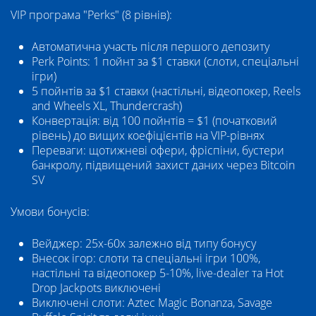
VIP програма "Perks" (8 рівнів):
Автоматична участь після першого депозиту
Perk Points: 1 пойнт за $1 ставки (слоти, спеціальні
ігри)
5 пойнтів за $1 ставки (настільні, відеопокер, Reels
and Wheels XL, Thundercrash)
Конвертація: від 100 пойнтів = $1 (початковий
рівень) до вищих коефіцієнтів на VIP-рівнях
Переваги: щотижневі офери, фріспіни, бустери
банкролу, підвищений захист даних через Bitcoin
SV
Умови бонусів:
Вейджер: 25x-60x залежно від типу бонусу
Внесок ігор: слоти та спеціальні ігри 100%,
настільні та відеопокер 5-10%, live-dealer та Hot
Drop Jackpots виключені
Виключені слоти: Aztec Magic Bonanza, Savage