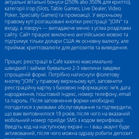
актуальні вітальні бонуси (250% або 350% для крипто),
категорії ігор (Slots, Table Games, Live Dealer, Video
Poker, Specialty Games) та промоакції. У верхньому
правому куті розташовані кнопки реєстрації "JOIN" та
входу, а ліворуч — випадаюче меню з усіма розділами
сайту. Сайт працює виключно англійською мовою та
підтримує тільки долари США як основну валюту, але
приймає криптовалюти для депозитів та виведення.
Процес реєстрації в Cafe казино максимально
швидкий і займає буквально 2-3 хвилини завдяки
спрощеній формі. Потрібно натиснути фіолетову
кнопку "JOIN" у правому верхньому куті, заповнити
реєстраційну картку з базовою інформацією: ім'я, дата
народження, поштовий індекс, номер телефону, email
та пароль. Після заповнення форми необхідно
погодитися з умовами обслуговування та підтвердити,
що вам виповнилося 18 років, після чого на вказаний
мобільний номер прийде SMS з кодом верифікації.
Введіть код на наступному екрані — і ваш акаунт буде
активований, після чого можна одразу робити депозит