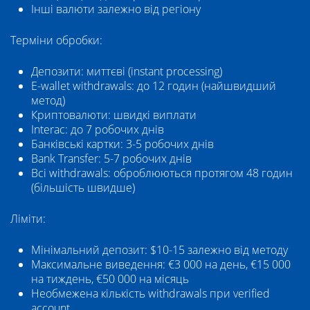
Інші валюти залежно від регіону
Терміни обробки:
Депозити: миттєві (instant processing)
E-wallet withdrawals: до 12 годин (найшвидший
метод)
Криптовалюти: швидкі виплати
Interac: до 7 робочих днів
Банківські картки: 3-5 робочих днів
Bank Transfer: 5-7 робочих днів
Всі withdrawals: оброблюються протягом 48 годин
(більшість швидше)
Ліміти:
Мінімальний депозит: $10-15 залежно від методу
Максимальне виведення: €3 000 на день, €15 000
на тиждень, €50 000 на місяць
Необмежена кількість withdrawals при verified
account