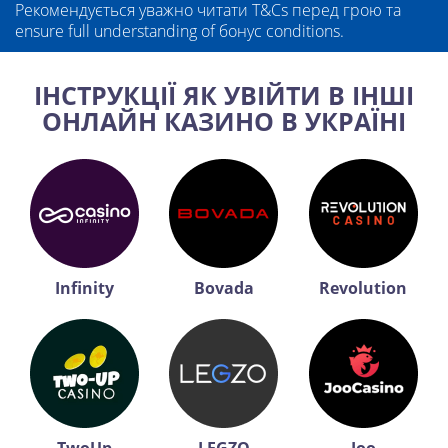
Рекомендується уважно читати T&Cs перед грою та
ensure full understanding of бонус conditions.
ІНСТРУКЦІЇ ЯК УВІЙТИ В ІНШІ
ОНЛАЙН КАЗИНО В УКРАЇНІ
Infinity
Bovada
Revolution