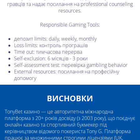
гравців та надає посилання на professional counseling
resources.
Responsible Gaming Tools:
депозит limits: daily, weekly, monthly
Loss limits: контроль програшів
Time out: тимчасова перерва
Self-exclusion: 6 місяців - 3 роки
Self-assessment test: перевірка gambling behavior
External resources: посилання на професійну
допомогу
ВИСНОВКИ
TonyBet казино — це авторитетна міжнародна
платформа з 20+ років досвіду (з 2003 року), що поєднує
онлайн казино та спортивний букмекер під
керівництвом відомого покериста Tony G. Платформа
працює за множинними строгими ліцензіями (UK,