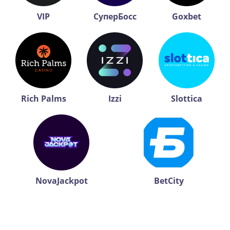
VIP
СуперБосс
Goxbet
Rich Palms
Izzi
Slottica
NovaJackpot
BetCity