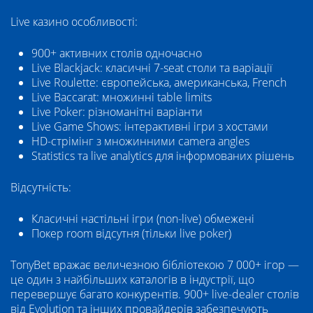
Live казино особливості:
900+ активних столів одночасно
Live Blackjack: класичні 7-seat столи та варіації
Live Roulette: європейська, американська, French
Live Baccarat: множинні table limits
Live Poker: різноманітні варіанти
Live Game Shows: інтерактивні ігри з хостами
HD-стрімінг з множинними camera angles
Statistics та live analytics для інформованих рішень
Відсутність:
Класичні настільні ігри (non-live) обмежені
Покер room відсутня (тільки live poker)
TonyBet вражає величезною бібліотекою 7 000+ ігор —
це один з найбільших каталогів в індустрії, що
перевершує багато конкурентів. 900+ live-dealer столів
від Evolution та інших провайдерів забезпечують