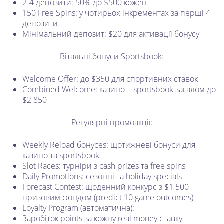
2-4 депозити: 50% до $500 кожен
150 Free Spins: у чотирьох інкрементах за перші 4
депозити
Мінімальний депозит: $20 для активації бонусу
Вітальні бонуси Sportsbook:
Welcome Offer: до $350 для спортивних ставок
Combined Welcome: казино + sportsbook загалом до
$2 850
Регулярні промоакції:
Weekly Reload бонусes: щотижневі бонуси для
казино та sportsbook
Slot Races: турніри з cash prizes та free spins
Daily Promotions: сезонні та holiday specials
Forecast Contest: щоденний конкурс з $1 500
призовим фондом (predict 10 game outcomes)
Loyalty Program (автоматична):
Заробіток points за кожну real money ставку