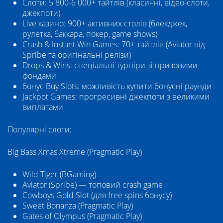
Слоти: 5 800-6 000+ тайтлів (класичні, відео-слоти,
джекпоти)
Live казино: 900+ активних столів (блекджек,
рулетка, баккара, покер, game shows)
Crash & Instant Win Games: 70+ тайтлів (Aviator від
Spribe та оригінальні релізи)
Drops & Wins: спеціальні турніри зі призовими
фондами
бонус Buy Slots: можливість купити бонусні раунди
Jackpot Games: прогресивні джекпоти з великими
виплатами
Популярні слоти:
Big Bass Xmas Xtreme (Pragmatic Play)
Wild Tiger (BGaming)
Aviator (Spribe) — топовий crash game
Cowboys Gold Slot (для free spins бонусу)
Sweet Bonanza (Pragmatic Play)
Gates of Olympus (Pragmatic Play)