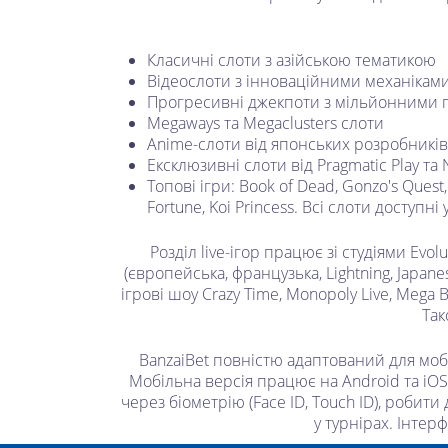
Класичні слоти з азійською тематикою
Відеослоти з інноваційними механікам
Прогресивні джекпоти з мільйонними 
Megaways та Megaclusters слоти
Anime-слоти від японських розробників
Ексклюзивні слоти від Pragmatic Play та 
Топові ігри: Book of Dead, Gonzo's Quest
Fortune, Koi Princess. Всі слоти доступні
Розділ live-ігор працює зі студіями Evolu
(європейська, французька, Lightning, Japanes
ігрові шоу Crazy Time, Monopoly Live, Mega 
Так
BanzaiBet повністю адаптований для моб
Мобільна версія працює на Android та iO
через біометрію (Face ID, Touch ID), робити
у турнірах. Інтер