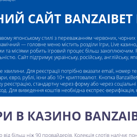
НИЙ САЙТ BANZAIBET
авому японському стилі з переважанням червоних, чорних т
амічний — головне меню містить розділи Ігри, Live казино, 
нями та місіями робить ігровий процес більш захоплюючим
ністю. Сайт підтримує українську, російську, англійську, яп
е хвилини. Для реєстрації потрібно вказати email, номер т
ри, євро, рублі, ієни або 10+ криптовалют. Кнопка BanzaiBe
у реєстрацію, стандартну через форму або через соціальні
од. Для виведення коштів необхідна експрес-верифікація, я
РИ В КАЗИНО BANZAI
 від більш ніж 90 провайдерів. Колекція слотів налічує по