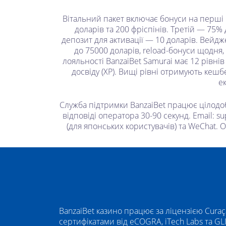
Вітальний пакет включає бонуси на перші
доларів та 200 фріспінів. Третій — 75%
депозит для активації — 10 доларів. Вейд
до 75000 доларів, reload-бонуси щодня,
лояльності BanzaiBet Samurai має 12 рівні
досвіду (XP). Вищі рівні отримують кешб
е
Служба підтримки BanzaiBet працює цілодоб
відповіді оператора 30-90 секунд. Email: 
(для японських користувачів) та WeChat.
BanzaiBet казино працює за ліцензією Curaç
сертифікатами від eCOGRA, iTech Labs та GL