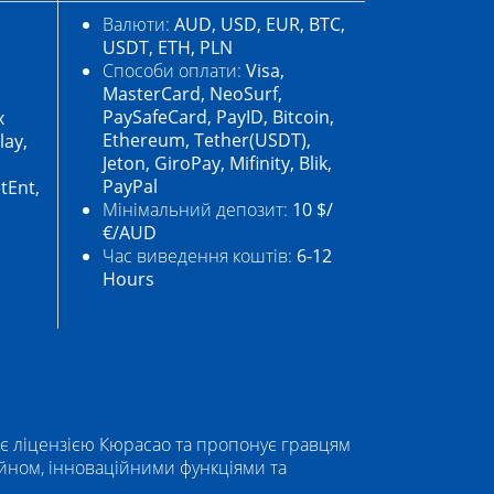
Валюти:
AUD, USD, EUR, BTC,
USDT, ETH, PLN
Способи оплати:
Visa,
MasterCard, NeoSurf,
PaySafeCard, PayID, Bitcoin,
x
Ethereum, Tether(USDT),
lay,
Jeton, GiroPay, Mifinity, Blik,
PayPal
tEnt,
Мінімальний депозит:
10 $/
€/AUD
Час виведення коштів:
6-12
Hours
іє ліцензією Кюрасао та пропонує гравцям
айном, інноваційними функціями та