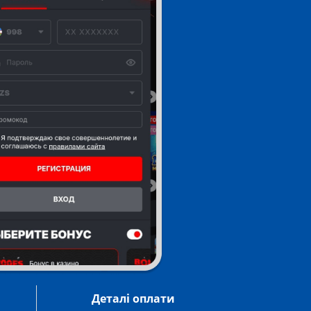
Деталі оплати