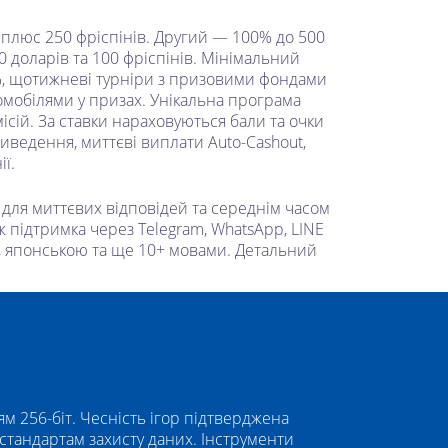
плюс 250 фріспінів. Другий — 100% до 500
0 доларів та 100 фріспінів. Мінімальний
8%, щотижневі турніри з призовими фондами
томобілями у призах. Унікальна програма
ісій. За ставки нараховуються бали та очки
виведення, миттєві виплати Auto-Cashout,
ї.
 для миттєвих відповідей та середнім часом
ж підтримка через Telegram, WhatsApp, LINE
ю, японською та ще 10+ мовами. Детальний
ям 256-біт. Чесність ігор підтверджена
 стандартам захисту даних. Інструменти