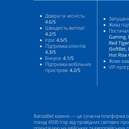
Довіра та чесність:
Запущен
4.6/5
Жива під
Швидкість виплат:
Постачал
4.2/5
Gaming, 
Ігри:
4.5/5
Red Tiger
Підтримка клієнтів:
iSoftBet,
4.3/5
Hot Rise
Бонуси:
4.1/5
Живе каз
Підтримка мобільних
VIP-прог
пристроїв:
4.2/5
BanzaiBet казино — це сучасна платформа о
понад 4500 ігор від провідних світових пр
орієнтацією на азійських та європейських г