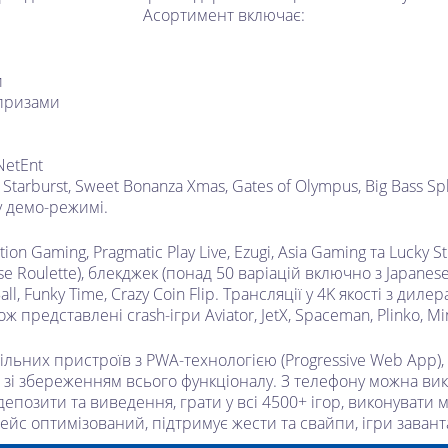
Асортимент включає:
и
призами
NetEnt
, Starburst, Sweet Bonanza Xmas, Gates of Olympus, Big Bass S
 у демо-режимі.
tion Gaming, Pragmatic Play Live, Ezugi, Asia Gaming та Lucky 
e Roulette), блекджек (понад 50 варіацій включно з Japanese 
Ball, Funky Time, Crazy Coin Flip. Трансляції у 4K якості з д
ож представлені crash-ігри Aviator, JetX, Spaceman, Plinko, Mi
ільних пристроїв з PWA-технологією (Progressive Web App),
S зі збереженням всього функціоналу. З телефону можна вик
 депозити та виведення, грати у всі 4500+ ігор, виконувати 
фейс оптимізований, підтримує жести та свайпи, ігри зава