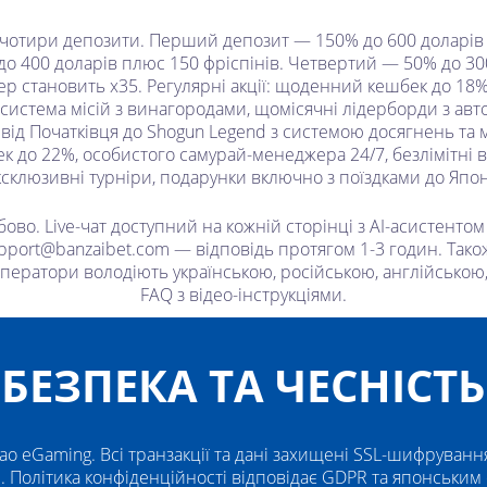
 чотири депозити. Перший депозит — 150% до 600 доларів 
 до 400 доларів плюс 150 фріспінів. Четвертий — 50% до 30
жер становить x35. Регулярні акції: щоденний кешбек до 1
 система місій з винагородами, щомісячні лідерборди з ав
в від Початківця до Shogun Legend з системою досягнень та м
ек до 22%, особистого самурай-менеджера 24/7, безлімітні 
ксклюзивні турніри, подарунки включно з поїздками до Японі
ово. Live-чат доступний на кожній сторінці з AI-асистентом
support@banzaibet.com — відповідь протягом 1-3 годин. Тако
 Оператори володіють українською, російською, англійсько
FAQ з відео-інструкціями.
БЕЗПЕКА ТА ЧЕСНІСТЬ
ao eGaming. Всі транзакції та дані захищені SSL-шифруванн
I. Політика конфіденційності відповідає GDPR та японським