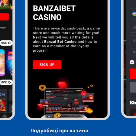
Подробиці про казино