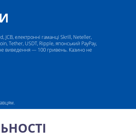
ТИ
 JCB, електронні гаманці Skrill, Neteller,
in, Tether, USDT, Ripple, японський PayPay,
ьне виведення — 100 гривень. Казино не
равцям.
ЬНОСТІ