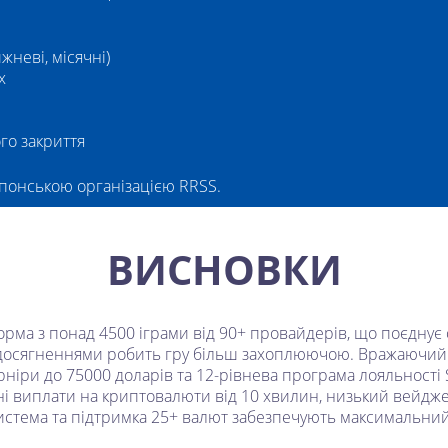
жневі, місячні)
х
го закриття
японською організацією RRSS.
ВИСНОВКИ
рма з понад 4500 іграми від 90+ провайдерів, що поєднує 
та досягненнями робить гру більш захоплюючою. Вражаючий
рніри до 75000 доларів та 12-рівнева програма лояльност
і виплати на криптовалюти від 10 хвилин, низький вейджер
истема та підтримка 25+ валют забезпечують максимальни