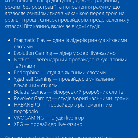
хітів. Більшість ігор доступні у демонстраційному
режимі без реєстрації та поповнення рахунку, що
дозволяє ознайомитися з механікою перед грою на
реальні гроші. Список провайдерів, представлених у
каталозі Bitz казино, включає відомі студії:
Pragmatic Play — один із лідерів ринку з хітовими
слотами
Evolution Gaming — лідер у сфері live-казино
NetEnt — легендарний провайдер із культовими
тайтлами
Endorphina — студія з якісними слотами
Yggdrasil Gaming — провайдер з унікальним
візуальним стилем
Belatra Games — білоруський розробник слотів
Revolver Gaming — студія з оригінальними іграми
HABANERO — провайдер з різноманітним
портфоліо
VIVOGAMING — студія live-ігор
XPG — провайдер live-казино