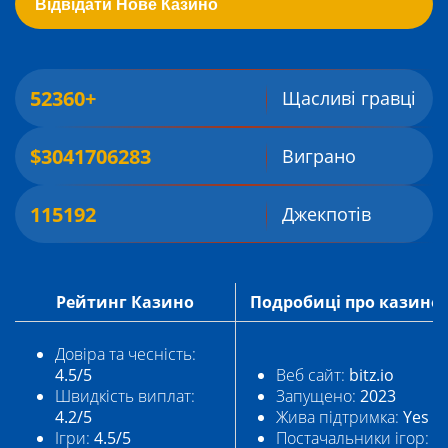
Відвідати Нове Казино
52360+
Щасливі гравці
$3041706283
Виграно
115192
Джекпотів
Рейтинг Казино
Подробиці про казино
Довіра та чесність:
4.5/5
Веб сайт:
bitz.io
Швидкість виплат:
Запущено:
2023
4.2/5
Жива підтримка:
Yes
Ігри:
4.5/5
Постачальники ігор: