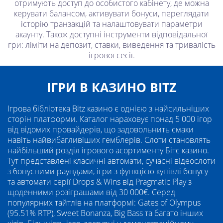
отримують доступ до особистого кабінету, де можна
керувати балансом, активувати бонуси, переглядати
історію транзакцій та налаштовувати параметри
акаунту. Також доступні інструменти відповідальної
гри: ліміти на депозит, ставки, виведення та тривалість
ігрової сесії.
ІГРИ В КАЗИНО BITZ
Ігрова бібліотека Bitz казино є однією з найсильніших
сторін платформи. Каталог нараховує понад 5 000 ігор
від відомих провайдерів, що задовольнить смаки
навіть найвибагливіших гемблерів. Слоти становлять
найбільший розділ ігрового асортименту Бітс казино.
Тут представлені класичні автомати, сучасні відеослоти
з бонусними раундами, ігри з функцією купівлі бонусу
та автомати серії Drops & Wins від Pragmatic Play з
щоденними розіграшами від 30 000€. Серед
популярних тайтлів на платформі: Gates of Olympus
(95.51% RTP), Sweet Bonanza, Big Bass та багато інших