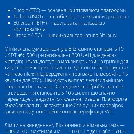
Bitcoin (BTC) — основна криптовалюта платформи
Tether (USDT) — стейблкоїн, прив'язаний до долара
Ethereum (ETH) — друга за капіталізацією
криптовалюта
Litecoin (LTC) — швидка альтернатива біткоїну
Мінімальна сума депозиту в Bitz казино становить 10
USDT або 500 грн (еквівалент 300 UAH для деяких
методів). Також доступна можливість гри на гривні для
тих, хто не має криптовалюти. Депозити зараховуються
миттєво після підтвердження транзакції в мережі (5-15
хвилин для BTC). Швидкість виплат є найсильнішою
стороною Бітс казино. Середній час обробки запитів
на виведення становить 5-10 хвилин, що значно
перевищує стандартні очікування гравців. Платформа
обробляє запити автоматично без ручних перевірок
завдяки відсутності обов'язкової верифікації KYC.
Ліміти на виведення у Bitz казино: мінімальна сума —
0.0002 BTC, максимальна — 10 BTC на день або 15 000