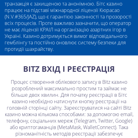
транзакція є захищеною та анонімною. Бітс казино
працює на підставі міжнародної ліцензії Кюрасао
(N.V.#365/JAZ), що є гарантією законності та прозорості
всіх процесів. Проте важливо зазначити, що оператор
не має ліцензії КРАІЛ на організацію азартних ігор в
Україні. Казино дотримується вимог відповідального
гемблінгу та постійно оновлює систему безпеки для
протидії шахрайству.
BITZ ВХІД І РЕЄСТРАЦІЯ
Процес створення облікового запису в Bitz казино
розроблений максимально простим та займає не
більше двох хвилин. Для початку реєстрації в Бітс
казино необхідно натиснути кнопку реєстрації на
головній сторінці сайту. Зареєструватися на сайті Bitz
казино можна кількома способами: за допомогою email,
телефону, соціальних мереж (Telegram, Twitter, Google)
або криптогаманців (MetaMask, WalletConnect). Така
різноманітність методів реєстрації забезпечує