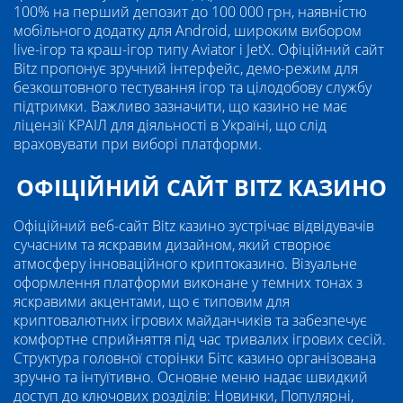
100% на перший депозит до 100 000 грн, наявністю
мобільного додатку для Android, широким вибором
live-ігор та краш-ігор типу Aviator і JetX. Офіційний сайт
Bitz пропонує зручний інтерфейс, демо-режим для
безкоштовного тестування ігор та цілодобову службу
підтримки. Важливо зазначити, що казино не має
ліцензії КРАІЛ для діяльності в Україні, що слід
враховувати при виборі платформи.
ОФІЦІЙНИЙ САЙТ BITZ КАЗИНО
Офіційний веб-сайт Bitz казино зустрічає відвідувачів
сучасним та яскравим дизайном, який створює
атмосферу інноваційного криптоказино. Візуальне
оформлення платформи виконане у темних тонах з
яскравими акцентами, що є типовим для
криптовалютних ігрових майданчиків та забезпечує
комфортне сприйняття під час тривалих ігрових сесій.
Структура головної сторінки Бітс казино організована
зручно та інтуїтивно. Основне меню надає швидкий
доступ до ключових розділів: Новинки, Популярні,