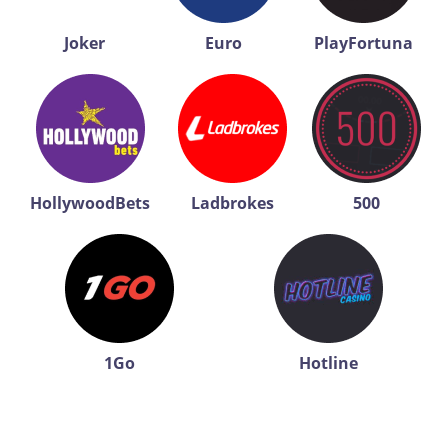
Joker
Euro
PlayFortuna
HollywoodBets
Ladbrokes
500
1Go
Hotline