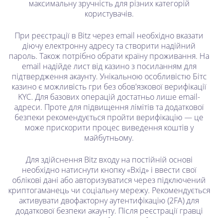
максимальну зручність для різних категорій
користувачів.
При реєстрації в Bitz через email необхідно вказати
діючу електронну адресу та створити надійний
пароль. Також потрібно обрати країну проживання. На
email надійде лист від казино з посиланням для
підтвердження акаунту. Унікальною особливістю Бітс
казино є можливість гри без обов'язкової верифікації
KYC. Для базових операцій достатньо лише email-
адреси. Проте для підвищення лімітів та додаткової
безпеки рекомендується пройти верифікацію — це
може прискорити процес виведення коштів у
майбутньому.
Для здійснення Bitz входу на постійній основі
необхідно натиснути кнопку «Вхід» і ввести свої
облікові дані або авторизуватися через підключений
криптогаманець чи соціальну мережу. Рекомендується
активувати двофакторну аутентифікацію (2FA) для
додаткової безпеки акаунту. Після реєстрації гравці