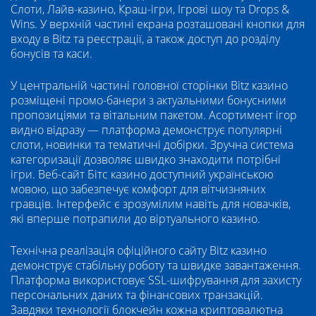
Слоти, Лайв-казино, Краш-ігри, Ігрові шоу та Drops &
Wins. У верхній частині екрана розташовані кнопки для
входу в Bitz та реєстрації, а також доступ до розділу
бонусів та каси.
У центральній частині головної сторінки Bitz казино
розміщені промо-банери з актуальними бонусними
пропозиціями та вітальним пакетом. Асортимент ігор
видно відразу — платформа демонструє популярні
слоти, новинки та тематичні добірки. Зручна система
категоризації дозволяє швидко знаходити потрібні
ігри. Веб-сайт Бітс казино доступний українською
мовою, що забезпечує комфорт для вітчизняних
гравців. Інтерфейс є зрозумілим навіть для новачків,
які вперше потрапили до віртуального казино.
Технічна реалізація офіційного сайту Bitz казино
демонструє стабільну роботу та швидке завантаження.
Платформа використовує SSL-шифрування для захисту
персональних даних та фінансових транзакцій.
Завдяки технології блокчейн кожна криптовалютна