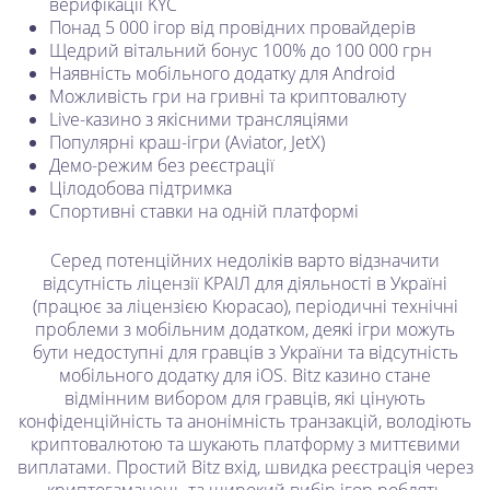
верифікації KYC
Понад 5 000 ігор від провідних провайдерів
Щедрий вітальний бонус 100% до 100 000 грн
Наявність мобільного додатку для Android
Можливість гри на гривні та криптовалюту
Live-казино з якісними трансляціями
Популярні краш-ігри (Aviator, JetX)
Демо-режим без реєстрації
Цілодобова підтримка
Спортивні ставки на одній платформі
Серед потенційних недоліків варто відзначити
відсутність ліцензії КРАІЛ для діяльності в Україні
(працює за ліцензією Кюрасао), періодичні технічні
проблеми з мобільним додатком, деякі ігри можуть
бути недоступні для гравців з України та відсутність
мобільного додатку для iOS. Bitz казино стане
відмінним вибором для гравців, які цінують
конфіденційність та анонімність транзакцій, володіють
криптовалютою та шукають платформу з миттєвими
виплатами. Простий Bitz вхід, швидка реєстрація через