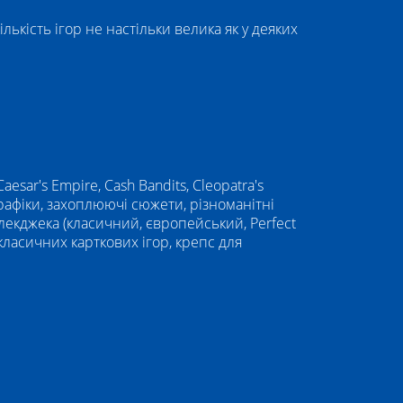
лькість ігор не настільки велика як у деяких
esar's Empire, Cash Bandits, Cleopatra's
ь графіки, захоплюючі сюжети, різноманітні
блекджека (класичний, європейський, Perfect
 класичних карткових ігор, крепс для