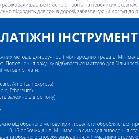
рафіка залишається якісною навіть на невеликих екранах, а 
льно підходить для гри в дорозі, забезпечуючи доступ до ро
ЛАТІЖНІ ІНСТРУМЕН
жних методів для зручності міжнародних гравців. Мінімаль
т. Поповнення рахунку відбувається миттєво для більшості
ні методи оплати:
rcard, American Express)
coin, Ethereum)
ть залежно від регіону)
и
жно від обраного методу: криптовалюти обробляються прот
— 10-15 робочих днів. Мінімальна сума для виведення стан
равця та обраного способу виведення. VIP-учасники отримую