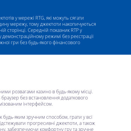
отів у мережі RTG, які можуть сягати
і в єдину мережу, тому джекпоти накопичуються
ій сторінці. Середній показник RTP у
 у демонстраційному режимі без реєстрації
жної гри без будь-якого фінансового
ими розвагами казино в будь-якому місці.
з браузер без встановлення додаткового
имізованим інтерфейсом.
 будь-яким зручним способом, грати у всі
 відстежувати прогресивні джекпоти, а також
ану, забезпечуючи комфортну гру та зручне