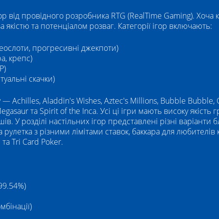
ор від провідного розробника RTG (RealTime Gaming). Хоча кі
а якістю та потенціалом розваг. Категорії ігор включають:
ідеослоти, прогресивні джекпоти)
а, крепс)
P)
ртуальні скачки)
hilles, Aladdin's Wishes, Aztec's Millions, Bubble Bubble, Ca
egasaur та Spirit of the Inca. Усі ці ігри мають високу якіст
ів. У розділі настільних ігор представлені різні варіанти 
а рулетка з різними лімітами ставок, баккара для любителів
та Tri Card Poker.
 99.54%)
мбінації)