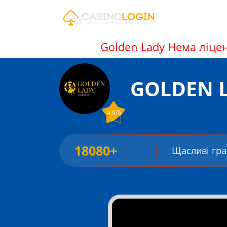
Golden Lady Нема ліцен
GOLDEN 
4.9/5
18080+
Щасливі гра