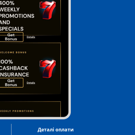
Деталі оплати