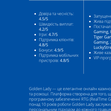
Довіра та чесність:
Запущен
4.5/5
Жива під
Швидкість виплат:
Постачал
4.2/5
Gaming, P
Ігри:
4.7/5
Tiger Gam
Підтримка клієнтів:
Gaming, 
4.8/5
LuckyStr
Бонуси:
4.9/5
Живе каз
Підтримка мобільних
VIP-прог
пристроїв:
4.8/5
Golden Lady — це елегантне онлайн казино,
та розкоші. Платформа створена для того, 
програмному забезпеченні RTG (RealTime Ga
понад 10 років роботи Golden Lady заслуж
персональним підходом до кожного гравця. 