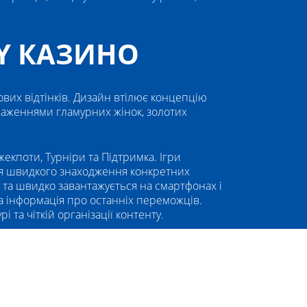
Y КАЗИНО
вих відтінків. Дизайн втілює концепцію
раженнями гламурних жінок, золотих
Джекпоти, Турніри та Підтримка. Ігри
 для швидкого знаходження конкретних
 та швидко завантажується на смартфонах і
а інформація про останніх переможців.
 та чіткій організації контенту.