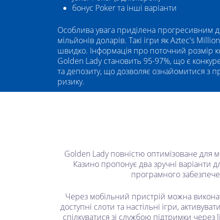
бонус Poker та інші варіанти
Особлива увага приділена прогресивним дж
мільйонів доларів. Такі ігри як Aztec's Mill
швидко. Інформація про поточний розмір ко
Golden Lady становить 95-97%, що є конкур
та депозиту, що дозволяє ознайомитися з пр
ризику.
Golden Lady повністю оптимізоване для м
Казино пропонує два зручні варіанти д
програмного забезпечен
Через мобільний пристрій можна виконати
доступні слоти та настільні ігри, активува
спілкуватися зі службою підтримки через 