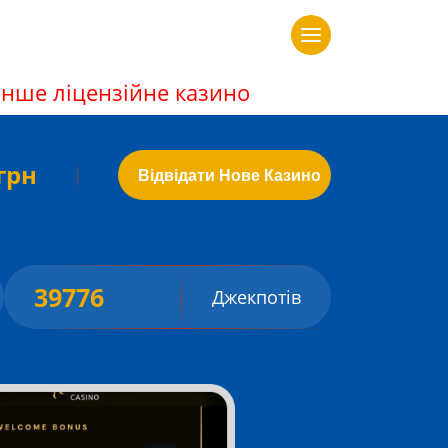
 інше ліцензійне казино
грн
Відвідати Нове Казино
39776
Джекпотів