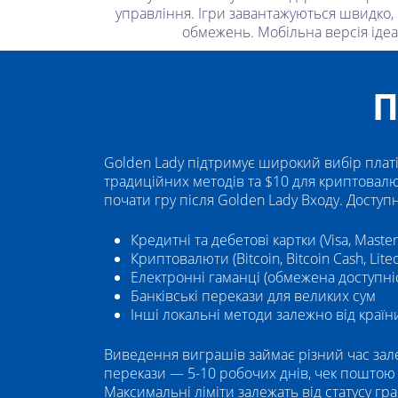
управління. Ігри завантажуються швидко, г
обмежень. Мобільна версія ідеа
П
Golden Lady підтримує широкий вибір платі
традиційних методів та $10 для криптовалю
почати гру після Golden Lady Входу. Доступ
Кредитні та дебетові картки (Visa, Maste
Криптовалюти (Bitcoin, Bitcoin Cash, Lite
Електронні гаманці (обмежена доступніс
Банківські перекази для великих сум
Інші локальні методи залежно від країн
Виведення виграшів займає різний час зале
перекази — 5-10 робочих днів, чек поштою 
Максимальні ліміти залежать від статусу г