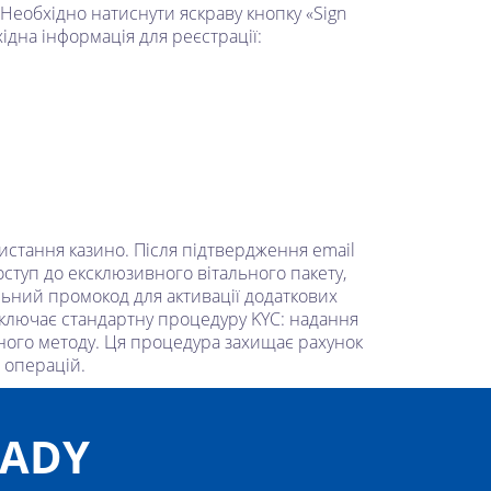
Необхідно натиснути яскраву кнопку «Sign
ідна інформація для реєстрації:
стання казино. Після підтвердження email
ступ до ексклюзивного вітального пакету,
льний промокод для активації додаткових
включає стандартну процедуру KYC: надання
жного методу. Ця процедура захищає рахунок
 операцій.
LADY