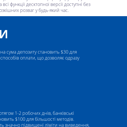
всі функції десктопної версії доступні без
зкішних розваг у будь-який час.
ТИ
на сума депозиту становить $30 для
 способів оплати, що дозволяє одразу
ягом 1-2 робочих днів, банківські
овить $100 для більшості методів.
ть значно підвищені ліміти на виведення,